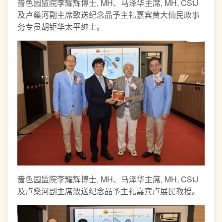
啬色园监院李耀辉博士, MH、马泽华主席, MH, CStJ
及卢燊河副主席致送纪念品予主礼嘉宾黄大仙民政事
务专员胡钜华太平绅士。
啬色园监院李耀辉博士, MH、马泽华主席, MH, CStJ
及卢燊河副主席致送纪念品予主礼嘉宾卢展民教授。