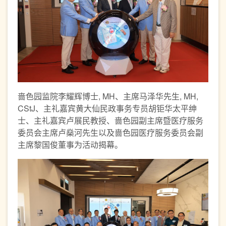
啬色园监院李耀辉博士, MH、主席马泽华先生, MH,
CStJ、主礼嘉宾黄大仙民政事务专员胡钜华太平绅
士、主礼嘉宾卢展民教授、啬色园副主席暨医疗服务
委员会主席卢燊河先生以及啬色园医疗服务委员会副
主席黎国俊董事为活动揭幕。