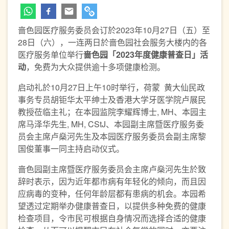
啬色园医疗服务委员会订於2023年10月27日（五）至
28日（六），一连两日於啬色园社会服务大楼内的各
医疗服务单位举行
啬色园
「
2023
年度健康普查日」活
动
，免费为大众提供逾十多项健康检测。
启动礼於10月27日上午10时举行，荷蒙 黄大仙民政
事务专员胡钜华太平绅士及香港大学牙医学院卢展民
教授莅临主礼；在本园监院李耀辉博士, MH、本园主
席马泽华先生, MH, CStJ、本园副主席暨医疗服务委
员会主席卢燊河先生及本园医疗服务委员会副主席黎
国俊董事一同主持启动仪式。
啬色园副主席暨医疗服务委员会主席卢燊河先生於致
辞时表示，因为近年都市病有年轻化的倾向，而且因
应病毒的变种，任何年龄层都有患病的机会。本园希
望透过定期举办健康普查日，以提供多种免费的健康
检查项目，令市民可根据自身情况而选择合适的健康