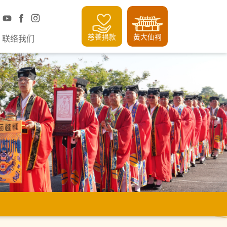
慈善捐款
黃大仙祠
联络我们