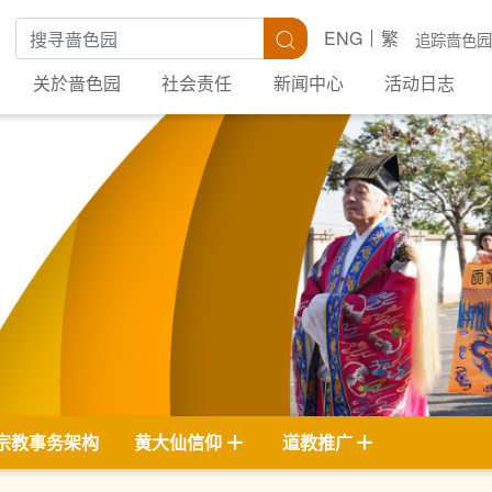
搜寻关键字
搜寻
ENG
繁
追踪啬色园
关於啬色园
社会责任
新闻中心
活动日志
宗教事务架构
黄大仙信仰
道教推广