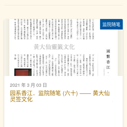
监院随笔
2021 年 3 月 03 日
园系香江．监院随笔 (六十) —— 黄大仙
灵签文化