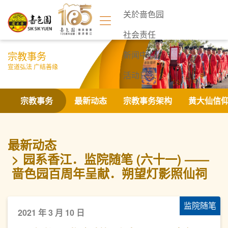
关於啬色园
社会责任
宗教事务
新闻中心
宣道弘法 广结善缘
活动日志
联络我们
宗教事务
最新动态
宗教事务架构
黄大仙信
最新动态
园系香江．监院随笔 (六十一) ——
啬色园百周年呈献．朔望灯影照仙祠
监院随笔
2021 年 3 月 10 日