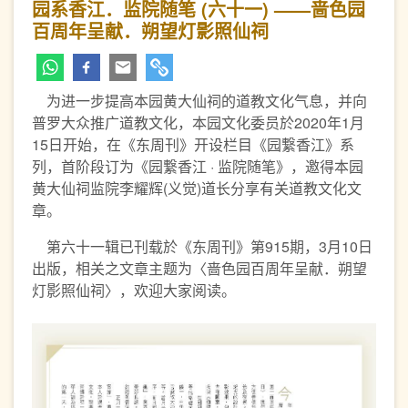
园系香江．监院随笔 (六十一) ——啬色园
百周年呈献．朔望灯影照仙祠
为进一步提高本园黄大仙祠的道教文化气息，并向
普罗大众推广道教文化，本园文化委员於2020年1月
15日开始，在《东周刊》开设栏目《园繋香江》系
列，首阶段订为《园繋香江 · 监院随笔》，邀得本园
黄大仙祠监院李耀辉(义觉)道长分享有关道教文化文
章。
第六十一辑已刊载於《东周刊》第915期，3月10日
出版，相关之文章主题为〈啬色园百周年呈献．朔望
灯影照仙祠〉，欢迎大家阅读。