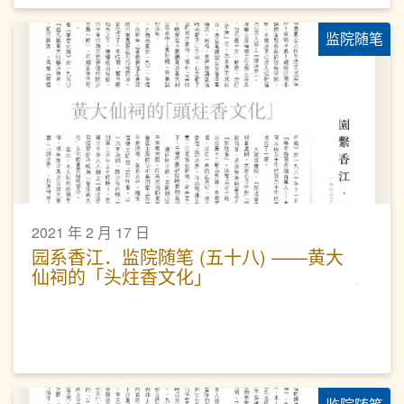
监院随笔
2021 年 2 月 17 日
园系香江．监院随笔 (五十八) ——黄大
仙祠的「头炷香文化」