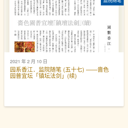
监院随笔
2021 年 2 月 10 日
园系香江．监院随笔 (五十七) ——啬色
园普宜坛「镇坛法剑」(续)