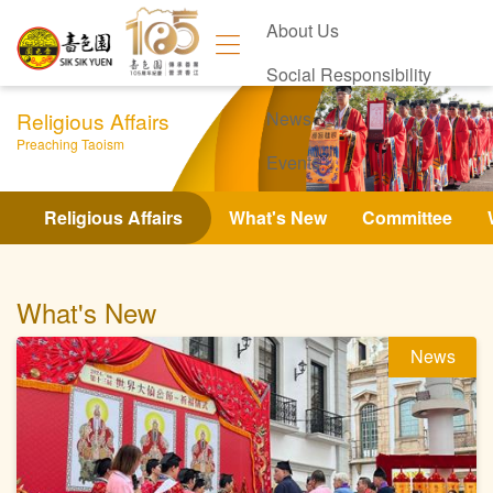
About Us
Social Responsibility
Religious Affairs
News
Preaching Taoism
Events
Contact Us
Religious Affairs
What's New
Committee
What's New
News