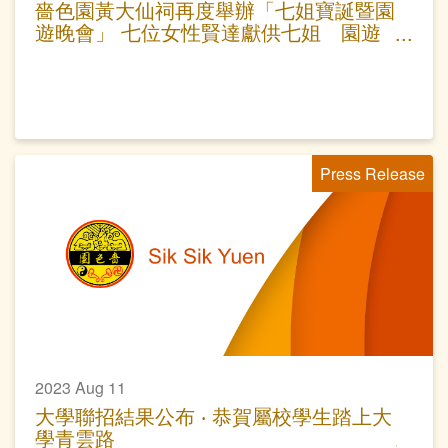
嗇色園黃大仙祠再度舉辦「七姐寶誕暨園
遊晚會」 七位女性賢達獻供七姐 園遊
晚會弘揚七夕文化
Press Release
2023 Aug 11
大學聯招結果公布 ‧ 恭賀屬校學生踏上大
學青雲路