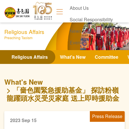
About Us
Social Responsibility
Religious Affairs
News
Preaching Taoism
Events
Contact Us
Religious Affairs
What's New
Committee
What's New
「嗇色園緊急援助基金」 探訪粉嶺
龍躍頭水災受災家庭 送上即時援助金
Press Release
2023 Sep 15