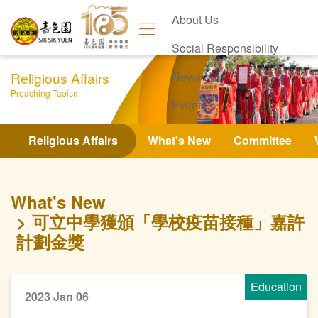
About Us
Social Responsibility
Religious Affairs
News
Preaching Taoism
Events
Contact Us
Religious Affairs
What's New
Committee
What's New
可立中學獲頒「學校疫苗接種」嘉許
計劃金獎
Education
2023 Jan 06