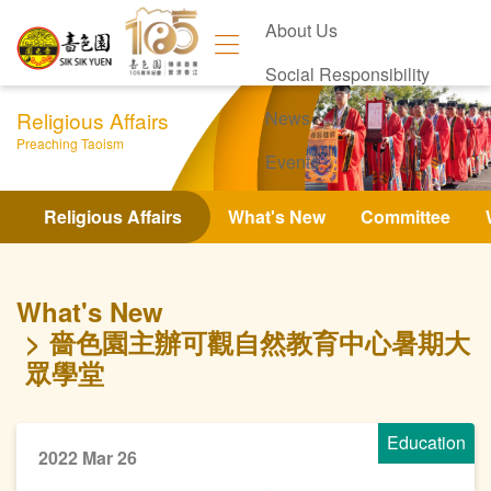
About Us
Social Responsibility
Religious Affairs
News
Preaching Taoism
Events
Contact Us
Religious Affairs
What's New
Committee
What's New
嗇色園主辦可觀自然教育中心暑期大
眾學堂
Education
2022 Mar 26