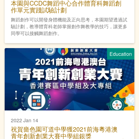
本園與CCDC舞蹈中心合作體育科舞蹈創
作單元實踐試驗計劃
舞蹈創作可以開發身體機能及正向思考，本園期望透過試
驗計劃，教導體育科老師掌握創作舞教學的技巧，讓更多
同學可以接觸舞蹈創作。
Education
2022 Jan 14
祝賀嗇色園可道中學獲2021前海粵港澳
青年創新創業大賽中學組銀獎