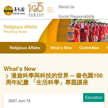
About Us
Social Responsibility
Religious Affairs
News
Preaching Taoism
Events
Contact Us
Religious Affairs
What's New
Committee
What's New
漫遊科學與科技的世界 -- 嗇色園100
周年紀慶 「生活科學」專題講座
Education
2021 Jun 14