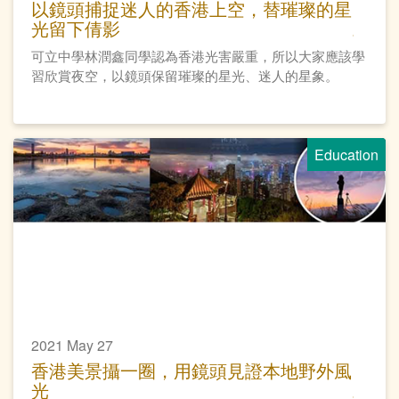
以鏡頭捕捉迷人的香港上空，替璀璨的星
光留下倩影
可立中學林潤鑫同學認為香港光害嚴重，所以大家應該學
習欣賞夜空，以鏡頭保留璀璨的星光、迷人的星象。
Education
2021 May 27
香港美景攝一圈，用鏡頭見證本地野外風
光