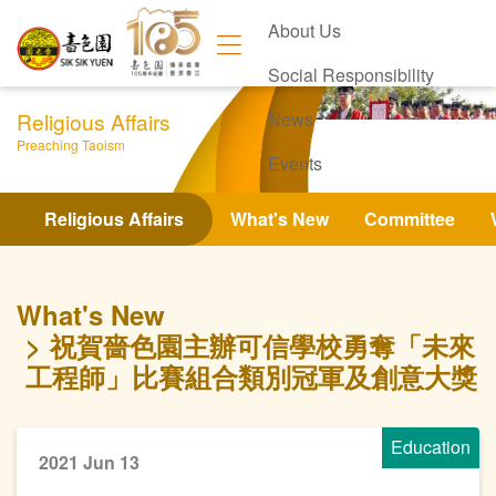
About Us
Social Responsibility
Religious Affairs
News
Preaching Taoism
Events
Contact Us
Religious Affairs
What's New
Committee
What's New
祝賀嗇色園主辦可信學校勇奪「未來
工程師」比賽組合類別冠軍及創意大獎
Education
2021 Jun 13