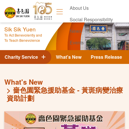
About Us
Social Responsibility
Sik Sik Yuen
News
To Act Benevolently and
To Teach Benevolence
Events
Contact Us
Charity Service
What's New
Press Release
What's New
嗇色園緊急援助基金 - 黃斑病變治療
資助計劃