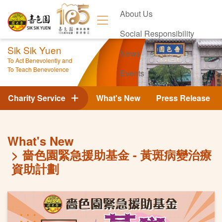
About Us
Social Responsibility
Sik Sik Yuen
News
To Act Benevolently and
To Teach Benevolence
Events
Contact Us
Charity Service
What's New
Press Release
What's New
嗇色園緊急援助基金 - 黃斑病變治療
資助計劃