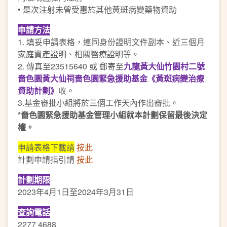
• 是次注射未曾受惠於其他黃斑病變藥物資助
申請方法
1. 填妥申請表格，連同身份證明文件副本、近三個月
家庭資產證明、相關醫療證明等。
2. 傳真至23515640 或 郵寄至
九龍黃大仙竹園村二號
嗇色園黃大仙祠
嗇色園緊急援助基金《黃斑病變治療
資助計劃》
收。
3.基金審批小組將於三個工作天內作出審批。
*嗇色園緊急援助基金管理小組就本計劃保留最後決定
權。
申請表格下載請
按此
計劃申請指引請
按此
計劃期限
2023年4月1日至2024年3月31日
查詢電話
2277 4688