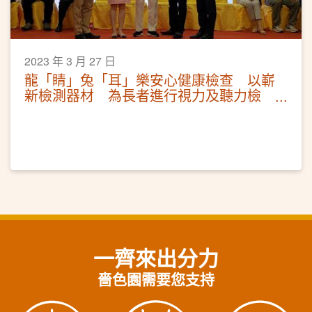
2023 年 3 月 27 日
龍「睛」兔「耳」樂安心健康檢查 以嶄
新檢測器材 為長者進行視力及聽力檢
測
一齊來出分力
嗇色園需要您支持