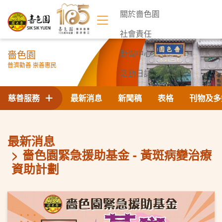
關於嗇色園
社會責任
嗇色園
新聞中心
普濟勸善 崇善惠民
活動日誌
聯絡我們
慈善服務
最新消息
新聞稿
表格
刊物及多
最新消息
嗇色園緊急援助基金 - 黃斑病變治療
資助計劃