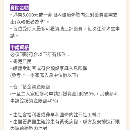
資助金額
• 港幣5,000元或一劑眼內玻璃體腔内注射藥費實際支
出(以較低者為準)。
• 每位受助人最多可獲資助三針藥費，每次注射均需申
請。
申請資格
必須同時符合以下所有條件：
• 香港居民
• 綜援受助者或符合預設家庭入息限額
(參考上一季家庭入息中位數以下)
• 合乎基金資產限額
(一至二人家庭參考申請綜援資產限額50%，其他參考
申請綜援資產限額40%)
• 由社會福利署或非牟利團體的註冊社工轉介
• 由醫管局醫生確診患有黃斑病變、處方及安排進行眼
內玻璃體腔内注射