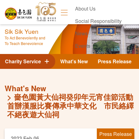
About Us
Social Responsibility
Sik Sik Yuen
News
To Act Benevolently and
To Teach Benevolence
Events
Contact Us
Charity Service
What's New
Press Release
What's New
嗇色園黃大仙祠癸卯年元宵佳節活動
首辦漢服比賽傳承中華文化 市民絡繹
不絕夜遊大仙祠
Press Release
2023 Feb 06