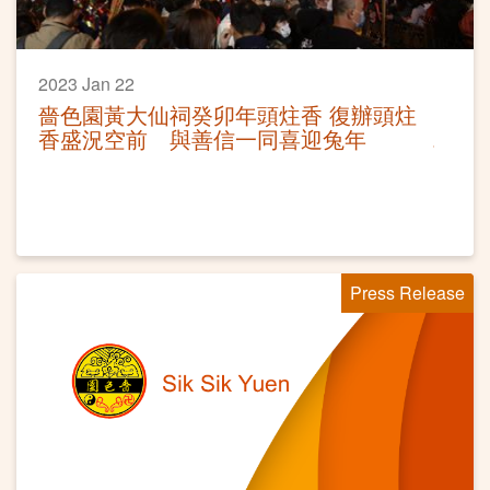
2023 Jan 22
嗇色園黃大仙祠癸卯年頭炷香 復辦頭炷
香盛況空前 與善信一同喜迎兔年
Press Release