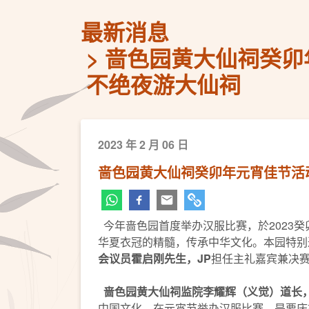
最新消息
啬色园黄大仙祠癸卯
不绝夜游大仙祠
2023 年 2 月 06 日
啬色园黄大仙祠癸卯年元宵佳节活
今年啬色园首度举办汉服比赛，於2023
华夏衣冠的精髓，传承中华文化。本园特别
会议员
霍启刚先生，
JP
担任主礼嘉宾兼决
啬色园黄大仙祠监院李耀辉（义觉）道长
中国文化。在元宵节举办汉服比赛，是要庆