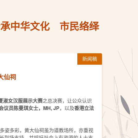
传承中华文化 市民络绎
新闻稿
大仙祠
夏淑女汉服展示大赛
之总决赛，让公众认识
会议员陈曼琪女士
，
MH, JP
，以及
香港立法
多姿多彩，黄大仙祠虽为道教场所，亦重视
长到场支持，并呼吁社会上有资源的人士支