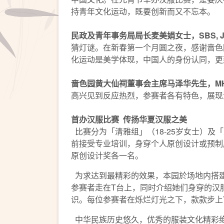
持青年文化运动，既要创新而又不忘本。
民政及青年事务局局长麦美娟女士，
S
BS, 
猜灯谜。在新春第一个月圆之夜，感谢啬色
化运动是美学体现，中国人的身份认同，更
啬色园黄大仙祠董事会主席马泽华先生，
MH
高兴见到反应热烈，参赛者各有特色，展现
首办汉服比赛
传扬华夏汉服之美
比赛分为「清雅组」（18-25岁女士）及「
前接受专业培训，身穿个人原创设计或预制
原创设计奖各一名。
为求达到最精彩的效果，本园於场地内搭建
参赛者走在T台上，同时介绍她们身穿的汉
识。每位参赛者在烁烂灯光之下，款款步上
中华民族历史悠久，优秀的服装文化精彩