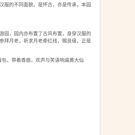
汉服的不同面貌，是怀古，亦是传承，本园
游园，园内亦布置了古风布置，身穿汉服的
参拜月老，祈求月老牵红线，赐良缘，正是
香包，带着香扇，欢声与笑语响遍黄大仙