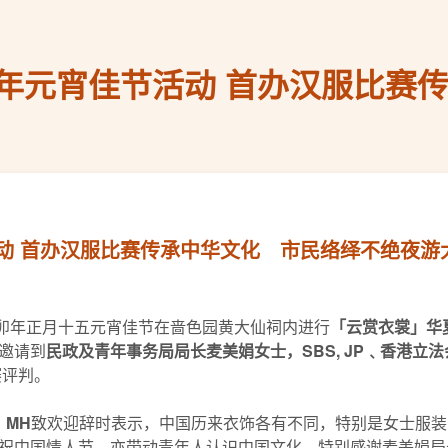
年元宵佳节活动 首办汉服比赛
动 首办汉服比赛传承中华文化 市民络绎不绝夜游
癸卯年正月十五元宵佳节在啬色园黄大仙祠内进行
「云赏衣裳」华
邀请到
民政及青年事务局局长麦美娟女士，
S
BS, JP
﹑
香港立法
赛评判。
，
M
H
致欢迎辞时表示，中国历来衣饰各有不同，特别是女士服装
祝中国情人节，亦带动青年人认识中国文化，特别感谢麦美娟局