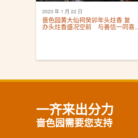
2023 年 1 月 22 日
啬色园黄大仙祠癸卯年头炷香 复
办头炷香盛况空前 与善信一同喜
迎兔年
一齐来出分力
啬色园需要您支持