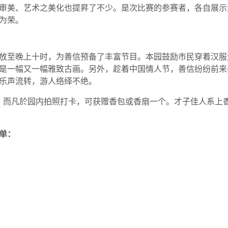
审美、艺术之美化也提昇了不少。是次比赛的参赛者，各自展示
为荣。
放至晚上十时，为善信预备了丰富节目。本园鼓励市民穿着汉服
是一幅又一幅雅致古画。另外，趁着中国情人节，善信纷纷前来
乐声流转，游人络绎不绝。
，而凡於园内拍照打卡，可获赠香包或香扇一个。才子佳人系上
单：