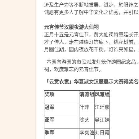
济及生产力等不断地发展、进步，於服饰之
诚愿有更多人了解中华文化之优秀，并引以
元宵佳节汉服夜游大仙祠
正月十五是元宵佳节，黄大仙祠特意延长开
才子佳人，走在璀璨灯饰底下，桃花树前，
月圆佳期，园内夜放花千树，灯饰亮如星，
本园向游园的市民派发灯笼作游园纪念品
祠，欢度难忘的元宵佳节。
「云赏衣裳」华夏淑女汉服展示大赛
得奖名
奖项
清雅组
风雅组
冠军
叶萍
江廷燕
亚军
陈艺
吴江妹
季军
李奕潼
刘日霞