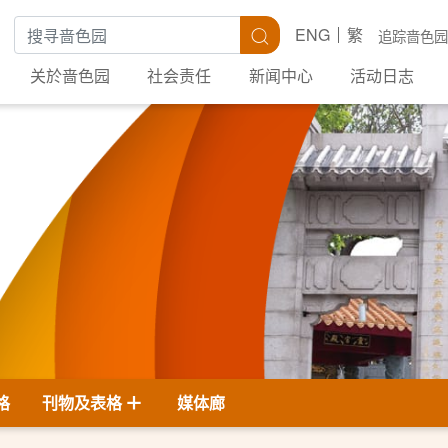
搜寻关键字
搜寻
ENG
繁
追踪啬色园
关於啬色园
社会责任
新闻中心
活动日志
格
刊物及表格
媒体廊