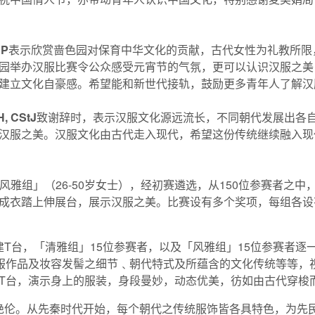
JP
表示欣赏啬色园对保育中华文化的贡献，古代女性为礼教所限
园举办汉服比赛令公众感受元宵节的气氛，更可以认识汉服之美
建立文化自豪感。希望能和新世代接轨，鼓励更多青年人了解汉
, CStJ
致谢辞时，表示汉服文化源远流长，不同朝代发展出各
汉服之美。汉服文化由古代走入现代，希望这份传统继续融入现
风雅组」（26-50岁女士），经初赛遴选，从150位参赛者之
成衣踏上伸展台，展示汉服之美。比赛设有多个奖项，每组各设
T台，「清雅组」15位参赛者，以及「风雅组」15位参赛者逐
服作品及妆容发髻之细节﹑朝代特式及所蕴含的文化传统等等，
T台，演示身上的服装，身段曼妙，动态优美，彷如由古代穿梭
绝伦。从先秦时代开始，每个朝代之传统服饰皆各具特色，为先