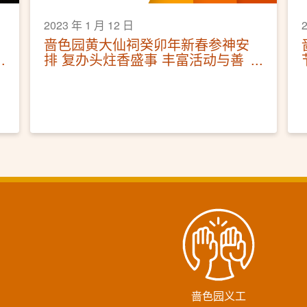
2023 年 1 月 12 日
啬色园黄大仙祠癸卯年新春参神安
排 复办头炷香盛事 丰富活动与善
信同庆兔年
啬色园义工