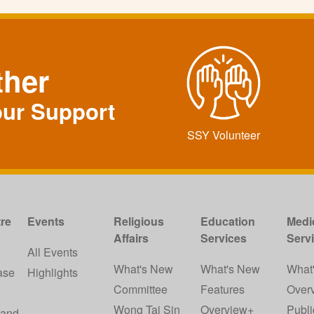
ther
our Support
SSY Volunteer
re
Events
Religious
Education
Medi
Affairs
Services
Serv
w
All Events
What's New
What's New
What
ase
Highlights
Committee
Features
Over
Wong Tai Sin
Overview+
Publi
 and