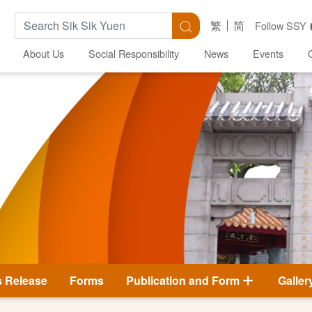
Search Keywords
Search
繁
简
Follow SSY
About Us
Social Responsibility
News
Events
s Release
Forms
Publication and Form
Galler