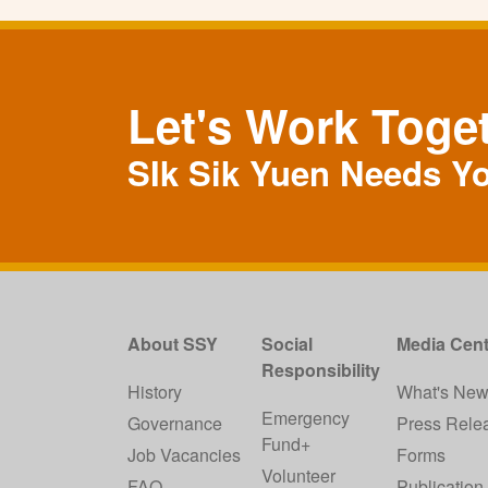
Let's Work Toge
SIk Sik Yuen Needs Y
About SSY
Social
Media Cent
Responsibility
History
What's Ne
Emergency
Governance
Press Rele
Fund+
Job Vacancies
Forms
Volunteer
FAQ
Publication