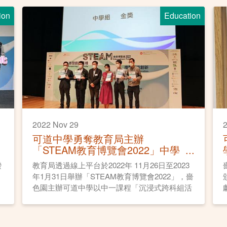
ion
Education
2022 Nov 29
2
可道中學勇奪教育局主辦
「STEAM教育博覽會2022」中學
組比賽金獎
發
教育局透過線上平台於2022年 11月26日至2023
年1月31日舉辦「STEAM教育博覽會2022」，嗇
色園主辦可道中學以中一課程「沉浸式跨科組活
動，以3D模型及VRAR建立摩登古建築物」勇奪
中學組比賽金獎。