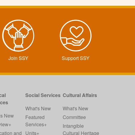
Join SSY
Support SSY
cal
Social Services
Cultural Affairs
ices
What's New
What's New
's New
Featured
Committee
view+
Services+
Intangible
cation and
Units+
Cultural Heritage