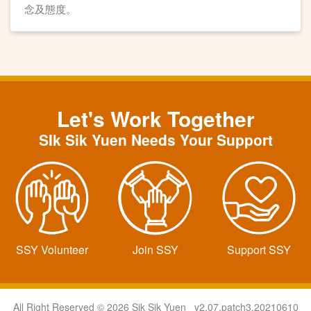
念及態度。
Let's Work Together
SIk Sik Yuen Needs Your Support
SSY Volunteer
Join SSY
Support SSY
All Right Reserved © 2026 Sik Sik Yuen v2.07.patch3.20210610