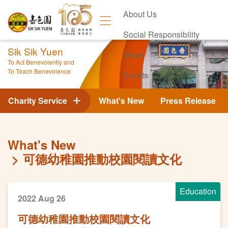
About Us
Social Responsibility
Sik Sik Yuen
News
To Act Benevolently and
To Teach Benevolence
Events
Contact Us
Charity Service
What's New
Press Release
What's New
可德幼稚園推動校園閱讀文化
Education
2022 Aug 26
可德幼稚園推動校園閱讀文化