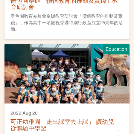
嗇色園舉辦「價值教育的推動及實踐」教
育研討會
嗇色園教育委員會舉辦教育研討會「價值教育的推動及實
踐」，作為其中一項慶祝香港特別行政區成立25周年的活
動。
Education
2022 Aug 20
可正幼稚園「走出課室去上課」 讓幼兒
從體驗中學習