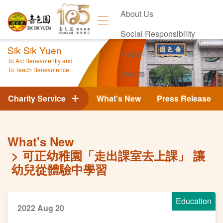
About Us
Social Responsibility
Sik Sik Yuen
News
To Act Benevolently and
To Teach Benevolence
Events
Contact Us
Charity Service
What's New
Press Release
What's New
可正幼稚園「走出課室去上課」 讓
幼兒從體驗中學習
Education
2022 Aug 20