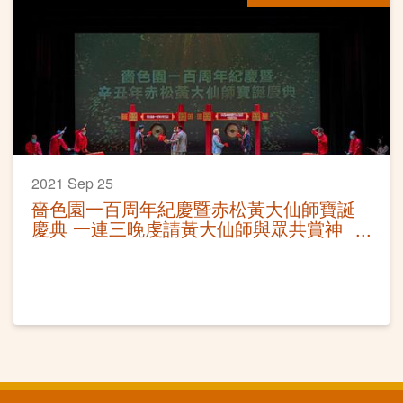
2021 Sep 25
嗇色園一百周年紀慶暨赤松黃大仙師寶誕
慶典 一連三晚虔請黃大仙師與眾共賞神
功戲