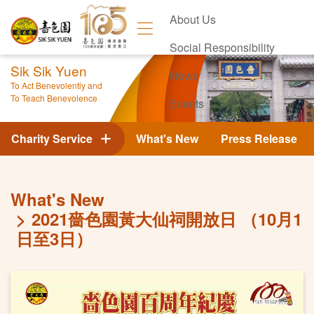
About Us
Social Responsibility
Sik Sik Yuen
News
To Act Benevolently and
To Teach Benevolence
Events
Contact Us
Charity Service
What's New
Press Release
What's New
2021嗇色園黃大仙祠開放日 （10月1
日至3日）