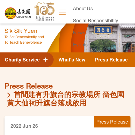
About Us
Social Responsibility
Sik Sik Yuen
News
To Act Benevolently and
To Teach Benevolence
Events
Contact Us
Charity Service
What's New
Press Release
Press Release
首間建有升旗台的宗教場所 嗇色園
黃大仙祠升旗台落成啟用
Press Release
2022 Jun 26