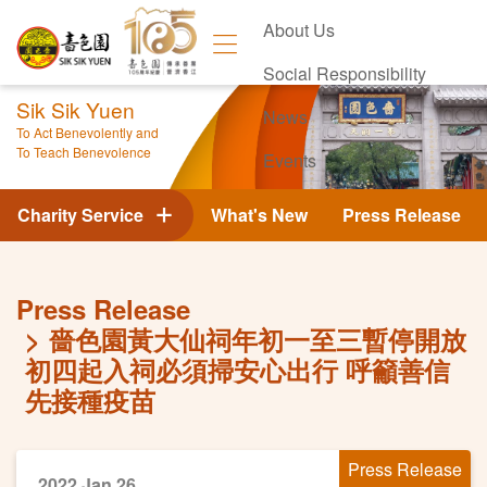
About Us
Social Responsibility
Sik Sik Yuen
News
To Act Benevolently and
To Teach Benevolence
Events
Contact Us
Charity Service
What's New
Press Release
Press Release
嗇色園黃大仙祠年初一至三暫停開放
初四起入祠必須掃安心出行 呼籲善信
先接種疫苗
Press Release
2022 Jan 26