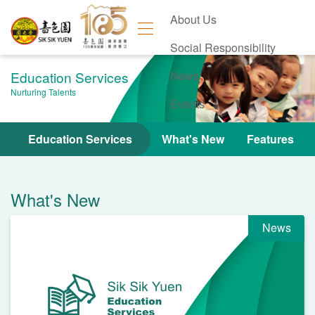
About Us
Social Responsibility
Education Services
News
Nurturing Talents
Events
Contact Us
Education Services
What's New
Features
What's New
News