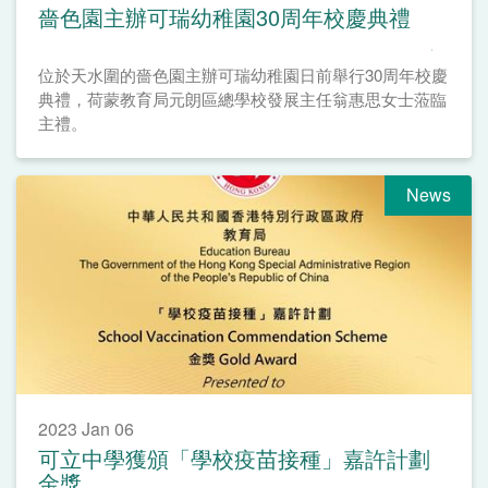
嗇色園主辦可瑞幼稚園30周年校慶典禮
位於天水圍的嗇色園主辦可瑞幼稚園日前舉行30周年校慶
典禮，荷蒙教育局元朗區總學校發展主任翁惠思女士蒞臨
主禮。
News
2023 Jan 06
可立中學獲頒「學校疫苗接種」嘉許計劃
金獎