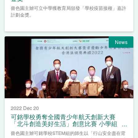
嗇色園主辧可立中學獲教育局頒發「學校疫苗接種」嘉許
計劃金獎。
News
2022 Dec 20
可銘學校勇奪全國青少年航天創新大賽
「北斗創造美好生活」創意比賽 小學組
一等獎
嗇色園主辧可銘學校STEM組的師生以「行山安全盡在背