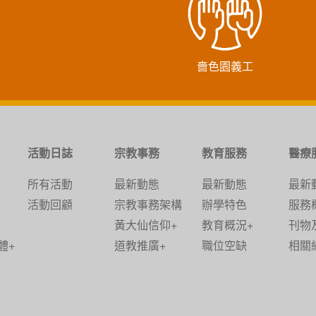
黃大仙區
黃大仙區
嗇色園義工
深水埗區
油尖旺區
活動日誌
宗教事務
教育服務
醫療
觀塘區
所有活動
最新動態
最新動態
最新
活動回顧
宗教事務架構
辦學特色
服務
深水埗區
黃大仙信仰+
教育概況+
刊物
黃大仙區
體+
道教推廣+
職位空缺
相關
葵青區