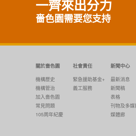
一齊來出分力
可頤耆英鄰舍中心
嗇色園需要您支持
可富耆英鄰舍中心
鄰
可澤耆英鄰舍中心
可旺耆英鄰舍中心
關於嗇色園
社會責任
新聞中心
可榮耆英鄰舍中心
機構歷史
緊急援助基金+
最新消息
機構管治
義工服務
新聞稿
可頌家居照顧及支援服務隊
加入嗇色園
表格
可慶健康服務中心
常見問題
刊物及多媒
105周年紀慶
媒體廊
可寧健康服務中心