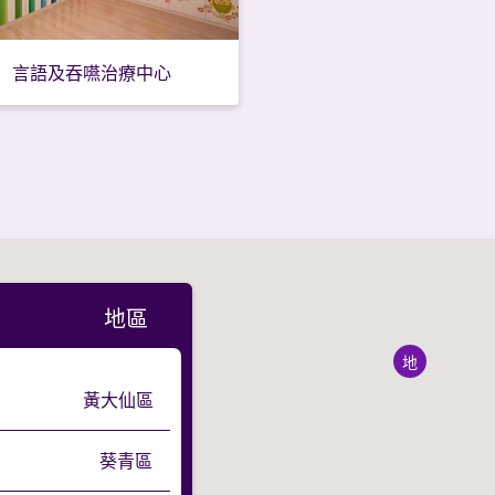
言語及吞嚥治療中心
地區
地
黃大仙區
葵青區