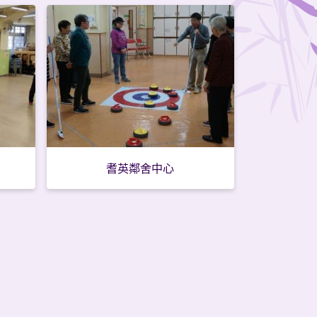
耆英鄰舍中心