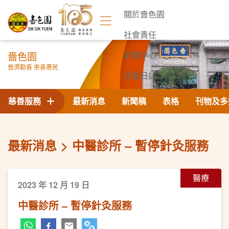
關於嗇色園
社會責任
嗇色園
新聞中心
普濟勸善 崇善惠民
活動日誌
聯絡我們
慈善服務
最新消息
新聞稿
表格
刊物及多
最新消息
中醫診所 – 暫停針灸服務
醫療
2023 年 12 月 19 日
中醫診所 – 暫停針灸服務