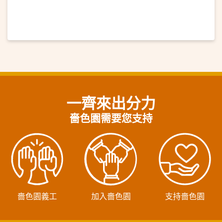
一齊來出分力
嗇色園需要您支持
嗇色園義工
加入嗇色園
支持嗇色園