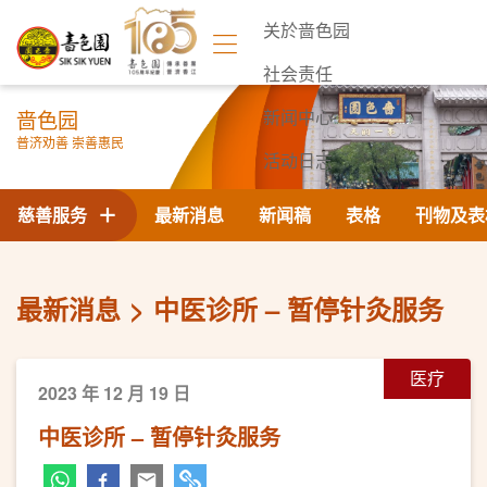
关於啬色园
社会责任
啬色园
新闻中心
普济劝善 崇善惠民
活动日志
联络我们
慈善服务
最新消息
新闻稿
表格
刊物及表
最新消息
中医诊所 – 暂停针灸服务
医疗
2023 年 12 月 19 日
中医诊所 – 暂停针灸服务