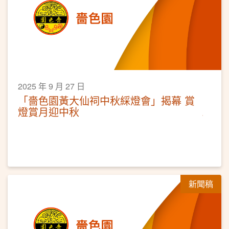
2025 年 9 月 27 日
「嗇色園黃大仙祠中秋綵燈會」揭幕 賞
燈賞月迎中秋
新聞稿