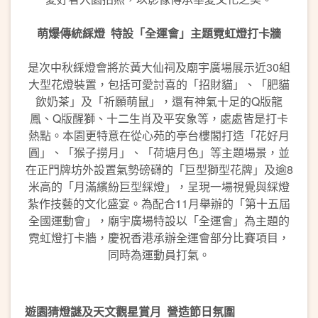
萌爆傳統綵燈
特
設「全運會」主題霓虹燈打卡牆
是次中秋綵燈會將於黃大仙祠及廟宇廣場展示近30組
大型花燈裝置，包括可愛討喜的「招財貓」、「肥貓
飲奶茶」及「祈願萌鼠」，還有神氣十足的Q版龍
鳳、Q版醒獅、十二生肖及平安象等，處處皆是打卡
熱點。本園更特意在從心苑的亭台樓閣打造「花好月
圓」、「猴子撈月」、「荷塘月色」等主題場景，並
在正門牌坊外設置氣勢磅礴的「巨型獅型花牌」及逾8
米高的「月滿繽紛巨型綵燈」，呈現一場視覺與綵燈
紮作技藝的文化盛宴。為配合11月舉辦的「第十五屆
全國運動會」，廟宇廣場特設以「全運會」為主題的
霓虹燈打卡牆，慶祝香港承辦全運會部分比賽項目，
同時為運動員打氣。
遊園猜燈謎及天文
觀星賞月
營造節日氛圍