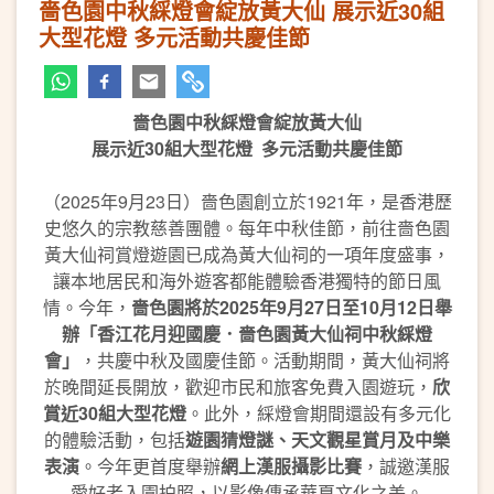
嗇色園中秋綵燈會綻放黃大仙 ​展示近30組
大型花燈 多元活動共慶佳節
嗇色園中秋綵燈會綻放黃大仙
展示近
30
組大型花燈
多元活動共慶佳節
（2025年9月23日）嗇色園創立於1921年，是香港歷
史悠久的宗教慈善團體。每年中秋佳節，前往嗇色園
黃大仙祠賞燈遊園已成為黃大仙祠的一項年度盛事，
讓本地居民和海外遊客都能體驗香港獨特的節日風
情。今年，
嗇色園將於
2025
年
9
月
27
日至
10
月
12
日舉
辦「香江花月迎國慶．嗇色園黃大仙祠中秋綵燈
會」
，共慶中秋及國慶佳節。活動期間，黃大仙祠將
於晚間延長開放，歡迎市民和旅客免費入園遊玩，
欣
賞近
30
組大型花燈
。此外，綵燈會期間還設有多元化
的體驗活動，包括
遊園猜燈謎、天文觀星賞月及中樂
表演
。今年更首度舉辦
網上漢服攝影比賽
，誠邀漢服
愛好者入園拍照，以影像傳承華夏文化之美。