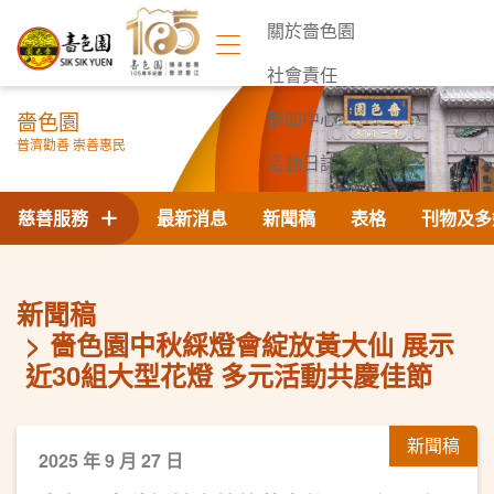
關於嗇色園
社會責任
嗇色園
新聞中心
普濟勸善 崇善惠民
活動日誌
聯絡我們
慈善服務
最新消息
新聞稿
表格
刊物及多
新聞稿
嗇色園中秋綵燈會綻放黃大仙 ​展示
近30組大型花燈 多元活動共慶佳節
新聞稿
2025 年 9 月 27 日