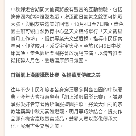
中秋綵燈會期間大仙祠將設有豐富的互動體驗，包括
遍佈園內的猜燈謎遊戲，增添節日氣氛之餘更可挑戰
大腦，與親友締造美好回憶。10月4日至7日晚，嗇色
園主辦可觀自然教育中心暨天文館將舉行「天文觀星
賞月工作坊」，提供專業天文望遠鏡，指導市民探索
星河、仰望皎月，感受宇宙奧秘。至於10月6日中秋
節當晚，嗇色園經樂團將會於現場表演，以清音雅樂
襯托醉人月色，營造濃厚節日氛圍。
首辦網上漢服攝影比賽
弘揚華夏傳統之美
往年不少市民和旅客皆身穿漢服參與嗇色園的中秋慶
典，今年大會特意舉辦「網上漢服攝影比賽」，誠邀
漢服愛好者穿著傳統漢服遊園拍照，將黃大仙祠的宗
教建築與中秋元素如燈籠、明月等巧妙結合。提交作
品即有機會贏取豐富獎品，鼓勵大眾以影像傳承文
化，展現古今交融之美。