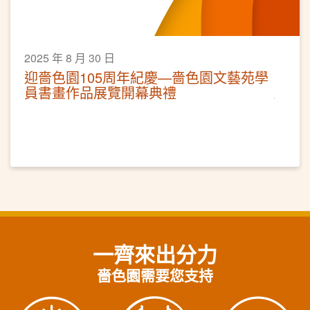
2025 年 8 月 30 日
迎嗇色園105周年紀慶—嗇色園文藝苑學
員書畫作品展覽開幕典禮
一齊來出分力
嗇色園需要您支持