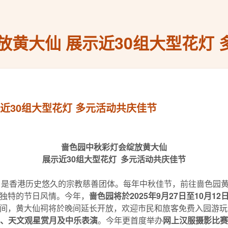
黄大仙 ​展示近30组大型花灯
示近30组大型花灯 多元活动共庆佳节
啬色园中秋彩灯会绽放黄大仙
展示近
30
组大型花灯
多元活动共庆佳节
21年，是香港历史悠久的宗教慈善团体。每年中秋佳节，前往啬色
独特的节日风情。今年，
啬色园将於
2025
年
9
月
27
日至
10
月
12
间，黄大仙祠将於晚间延长开放，欢迎市民和旅客免费入园游玩
、天文观星赏月及中乐表演
。今年更首度举办
网上汉服摄影比赛