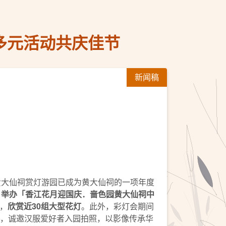
 多元活动共庆佳节
新闻稿
园黄大仙祠赏灯游园已成为黄大仙祠的一项年度
日举办「香江花月迎国庆．啬色园黄大仙祠中
，
欣赏近
30
组大型花灯
。此外，彩灯会期间
，诚邀汉服爱好者入园拍照，以影像传承华