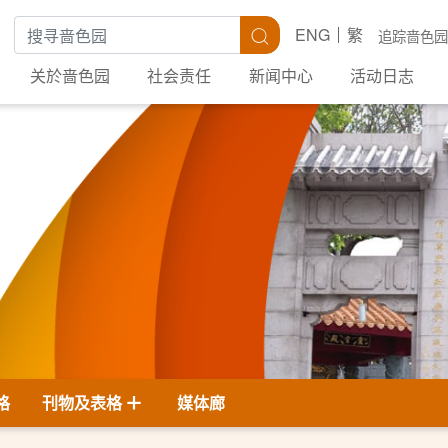
搜寻关键字
搜寻
ENG
繁
追踪啬色园
关於啬色园
社会责任
新闻中心
活动日志
格
刊物及表格
媒体廊