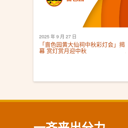
2025 年 9 月 27 日
「啬色园黄大仙祠中秋彩灯会」揭
幕 赏灯赏月迎中秋
一齐来出分力