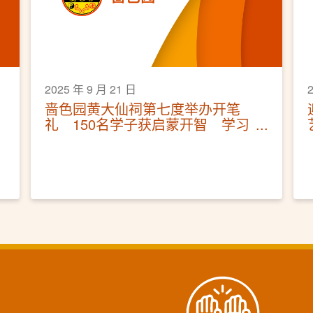
2025 年 9 月 21 日
啬色园黄大仙祠第七度举办开笔
礼 150名学子获启蒙开智 学习
修身立德