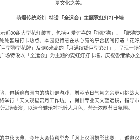
夏文化之美。
萌爆传统彩灯
特
设「全运会」主题霓虹灯打卡墙
示近30组大型花灯装置，包括可爱讨喜的「招财猫」、「肥猫
，处处皆是打卡热点。本园更特意在从心苑的亭台楼阁打造「花好
巨型狮型花牌」及逾8米高的「月满缤纷巨型彩灯」，呈现一场
广场特设以「全运会」为主题的霓虹灯打卡墙，庆祝香港承办全
验，包括遍布园内的猜灯谜游戏，增添节日气氛之余更可挑战大脑
将举行「天文观星赏月工作坊」，提供专业天文望远镜，指导市
会於现场表演，以清音雅乐衬托醉人月色，营造浓厚节日氛围。
的中秋庆典，今年大会特意举办「网上汉服摄影比赛」，诚邀汉