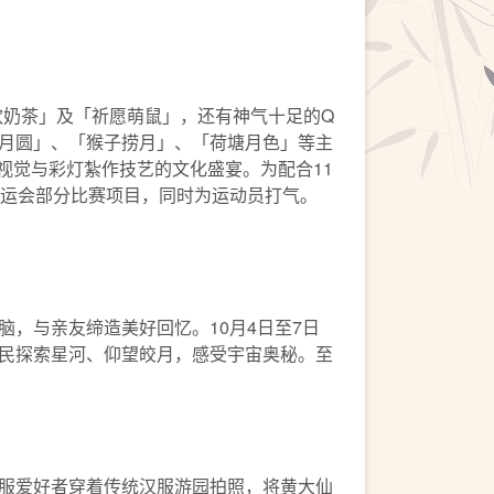
饮奶茶」及「祈愿萌鼠」，还有神气十足的Q
月圆」、「猴子捞月」、「荷塘月色」等主
视觉与彩灯紮作技艺的文化盛宴。为配合11
运会部分比赛项目，同时为运动员打气。
，与亲友缔造美好回忆。10月4日至7日
民探索星河、仰望皎月，感受宇宙奥秘。至
服爱好者穿着传统汉服游园拍照，将黄大仙