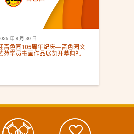
2025 年 8 月 30 日
迎啬色园105周年纪庆—啬色园文
艺苑学员书画作品展览开幕典礼