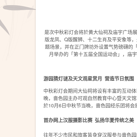
是次中秋彩灯会将於黄大仙祠及庙宇广场展
版龙凤、Q版醒狮、十二生肖及平安象等
题场景，并在正门牌坊外设置气势磅礴的「
月举办的「第十五届全国运动会」，庙宇
游园猜灯谜及天文
观星赏月
营造节日氛围
中秋彩灯会期间大仙祠将设有丰富的互动体
晚，啬色园主办可观自然教育中心暨天文馆
於10月6日中秋节当晚，啬色园经乐团将
首办网上汉服摄影比赛
弘扬华夏传统之美
往年不少市民和旅客皆身穿汉服参与啬色园