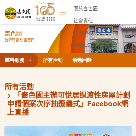
關於嗇色園
社會責任
嗇色園
新聞中心
普濟勸善 崇善惠民
活動日誌
聯絡我們
慈善服務
所有活動
活動回顧
所有活動
「嗇色園主辦可悅居過渡性房屋計劃
申請個案次序抽籤儀式」Facebook網
上直播