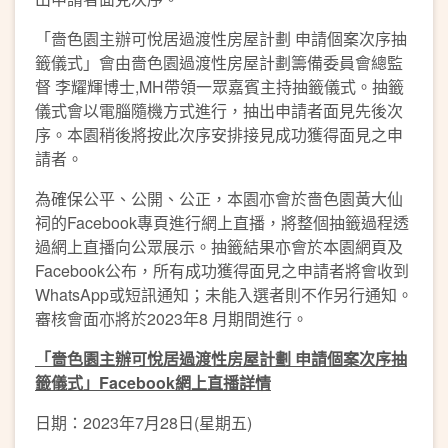
「嗇色園主辦可悅居過渡性房屋計劃 申請個案次序抽
籤儀式」會由嗇色園過渡性房屋計劃籌備委員會總監
督 李耀輝博士,MH帶領一眾嘉賓主持抽籤儀式。抽籤
儀式會以電䐉隨機方式進行，抽出申請者面見先後次
序。本園稍後將按此次序安排接見成功獲得面見之申
請者。
為確保公平、公開、公正，本園亦會於嗇色園黃大仙
祠的Facebook專頁進行網上直播，將整個抽籤過程透
過網上直播向公眾展示。抽籤結果亦會於本園網頁及
Facebook公布，所有成功獲得面見之申請者將會收到
WhatsApp或短訊通知；未能入選者則不作另行通知。
審核會面亦將於2023年8 月期間進行。
「嗇色園主辦可悅居過渡性房屋計劃
申請個案次序抽
籤儀式」Facebook
網上直播詳情
日期：2023年7月28日(星期五)