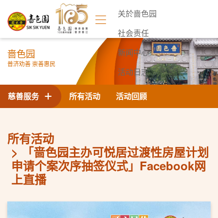
关於啬色园
社会责任
啬色园
新闻中心
普济劝善 崇善惠民
活动日志
联络我们
慈善服务
所有活动
活动回顾
所有活动
「啬色园主办可悦居过渡性房屋计划
申请个案次序抽签仪式」Facebook网
上直播