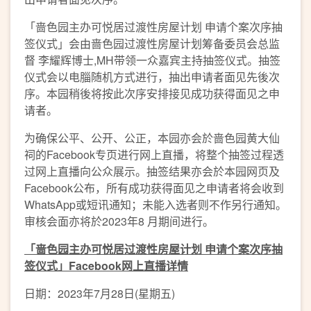
「啬色园主办可悦居过渡性房屋计划 申请个案次序抽
签仪式」会由啬色园过渡性房屋计划筹备委员会总监
督 李耀辉博士,MH带领一众嘉宾主持抽签仪式。抽签
仪式会以电䐉随机方式进行，抽出申请者面见先後次
序。本园稍後将按此次序安排接见成功获得面见之申
请者。
为确保公平、公开、公正，本园亦会於啬色园黄大仙
祠的Facebook专页进行网上直播，将整个抽签过程透
过网上直播向公众展示。抽签结果亦会於本园网页及
Facebook公布，所有成功获得面见之申请者将会收到
WhatsApp或短讯通知；未能入选者则不作另行通知。
审核会面亦将於2023年8 月期间进行。
「啬色园主办可悦居过渡性房屋计划
申请个案次序抽
签仪式」Facebook
网上直播详情
日期：2023年7月28日(星期五)