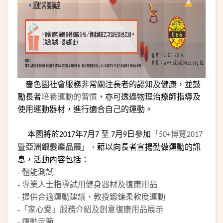
嗇色園社會服務非常關注長者的認知及健康，並鼓
勵長者
培養運動的習慣
，亦可透過物理治療師指導及
使用運動器材，進行適合自己的運動。
本園將於
年
月
至
月
日參加
「
博覽
2017
7
7
7
9
50+
2017
暨
亞洲銀髮產品
展
」，
藉以向長者宣揚勤做運動的訊
息，活動內容包括：
- 體能測試
- 專業人士指導試用健身器材及復康用品
- 提供合適運動建議，教授鍛鍊柔軟度運動
-
「家心愛」服務介紹及創意復康用品展示
-
運動示範