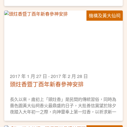
堂介紹、求籤正統步驟、參拜月老手訣，以及道教文化等
等，內容精彩又豐富。黃大仙祠乃香港歷史悠久的廟宇，
機構及黃大仙祠
不論是新手或資深導遊從業員，萬勿錯過這場難得的深度
文化導賞課程呢！
2017 年 1 月 27 日 - 2017 年 2 月 28 日
頭炷香暨丁酉年新春參神安排
長久以來，歲初上「頭炷香」是民間的傳統習俗，同時為
嗇色園黃大仙祠香火最鼎盛的日子，大批善信冀望於除夕
夜踏入大年初一之際，向神靈奉上第一炷香，以祈求新一
年事事順利。