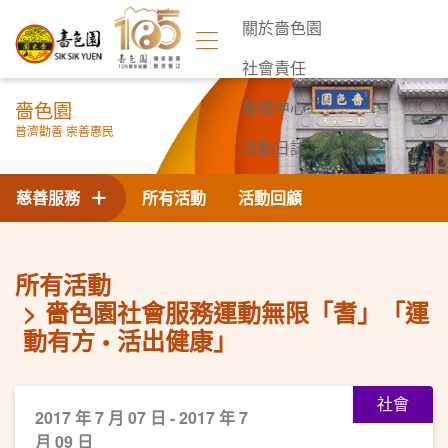
關於嗇色園
社會責任
嗇色園
新聞中心
普濟勸善 崇善惠民
活動日誌
聯絡我們
慈善服務
所有活動
活動回顧
所有活動
嗇色園社會服務運動無限「耆」「運
動有方 • 活出健康」
社會
2017 年 7 月 07 日 - 2017 年 7
月 09 日