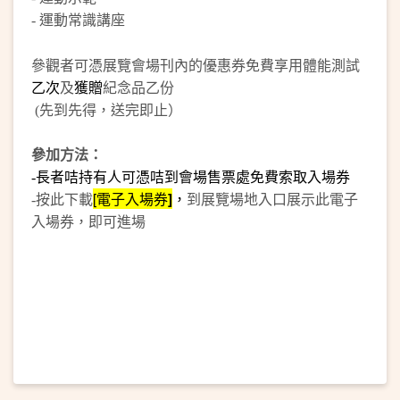
-
運動常識講座
參觀者可憑展覽會場刊內的優惠券免費享用體能測試
乙次
及
獲贈
紀念品乙份
(先到先得，送完即止）
參加方法：
-長者咭持有人可憑咭到會場售票處免費索取入場券
按此下載
[
電子
入場券
]
，
到展覽場地入口展示此電子
-
入場券，即可進場