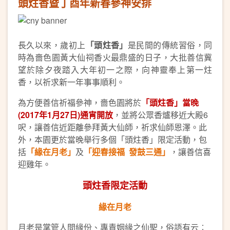
頭炷香暨丁酉年新春參神安排
長久以來，歲初上
「頭炷香」
是民間的傳統習俗，同
時為嗇色園黃大仙祠香火最鼎盛的日子，大批善信冀
望於除夕夜踏入大年初一之際，向神靈奉上第一炷
香，以祈求新一年事事順利。
為方便善信祈福參神，嗇色園將於
「頭炷香」當晚
(2017
年1
月27
日)
通宵開放
，並將公眾香爐移近大殿6
呎，讓善信近距離參拜黃大仙師，祈求仙師恩澤。此
外，本園更於當晚舉行多個「頭炷香」限定活動，包
括
「緣在月老」
及
「迎春接福
發鼓三通」
，讓善信喜
迎雞年。
頭炷香限定活動
緣在月老
月老是掌管人間緣份、專責姻緣之仙聖，俗語有云︰