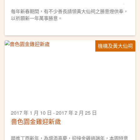
每年新春期間，有不少善長請領黃大仙祠之勝意燈供奉，
以祈願新一年萬事勝意。
機構及黃大仙祠
2017 年 1 月 10 日 - 2017 年 2 月 25 日
嗇色園金雞迎新歲
踏進丁酉新年，為增添喜慶，迎接金雞過瑞年，本園特意