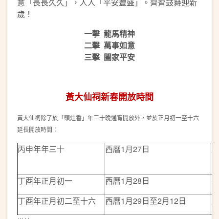
意「長長久久」，人人「平安豐盛」。齊齊鼓舞迎新
歲！
一擊 龍馬精神
二擊 萬事如意
三擊 闔家平安
黃大仙祠新春開放時間
黃大仙祠除了於「頭炷香」年三十晚通宵開放外，並於正月初一至十六
延長開放時間︰
丙申年年三十
西曆1月27日
上
晚
丁酉年正月初一
西曆1月28日
零
丁酉年正月初二至十六
西曆1月29日至2月12日
上