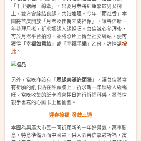
「千里姻緣一線牽」，只要月老將紅繩繫於男女腳
上，雙方會締結良緣，共諧連理。今年「頭炷香」本
園將首度開放「月老及佳偶天成神像」，讓善信新一
年參拜月老，祈求姻緣人緣暢旺。善信誠心參拜後，
可於月老平台拍照，並將照片上傳至社交網站，便可
獲得
「幸福如意結」
或
「幸福手繩」
乙份，詳情請
按
此
。
另外，當晚亦設有
「眾緣美滿許願牆」
，讓善信將寫
有祈願的紙卡貼在許願牆上，祈求新一年姻緣人緣暢
旺。當晚收集的紙卡將會擇日進行祈福科儀，將善信
親手書寫的心願卡上呈仙聖。
迎春接福
發鼓三通
本園為與廣大市民一同祈願新的一年好景氣，萬事勝
意，特意準備九面中國鼓，供入園善信撃鼓祈福，寓