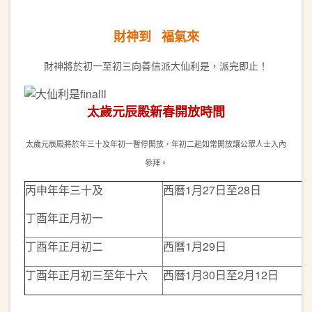
財神到
福氣
來
財神將於初一至初三向善信派大仙利是，派完即止！
太歲元辰殿新春開放時間
太歲元辰殿將於年三十及年初一暫停開放，年初二起如常開放讓公眾人士入內
參拜。
丙申年年三十及
西曆1月27日至28日
丁酉年正月初一
丁酉年正月初二
西曆1月29日
丁酉年正月初三至年十六
西曆1月30日至2月12日