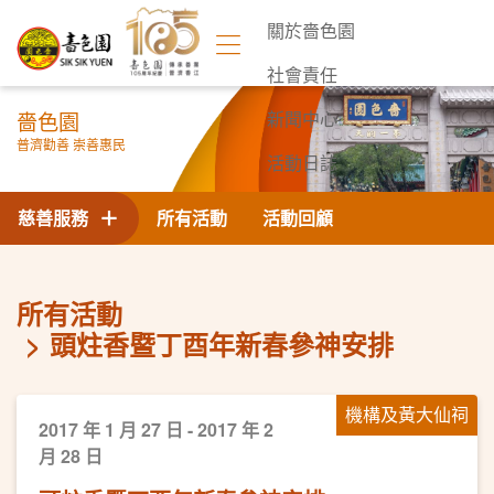
關於嗇色園
社會責任
嗇色園
新聞中心
普濟勸善 崇善惠民
活動日誌
聯絡我們
慈善服務
所有活動
活動回顧
所有活動
頭炷香暨丁酉年新春參神安排
機構及黃大仙祠
2017 年 1 月 27 日 - 2017 年 2
月 28 日