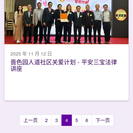
2025 年 11 月 12 日
啬色园人道社区关爱计划 - 平安三宝法律
讲座
上一页
2
3
4
5
6
下一页