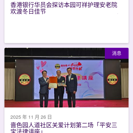
香港银行华员会探访本园可祥护理安老院
欢渡冬日佳节
消息
2025 年 11 月 26 日
啬色园人道社区关爱计划第二场「平安三
宝法律讲座」