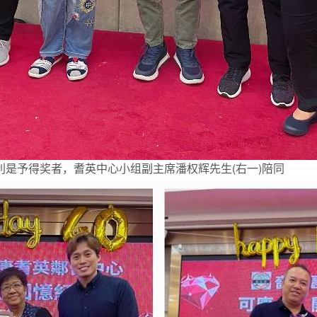
利是予得奖者，耆英中心小组副主席潘权辉先生(右一)陪同