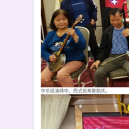
中乐班演绎中、西式祝寿歌助庆。