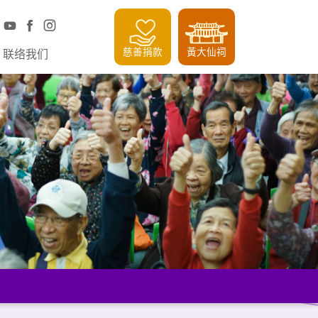
慈善捐款
黃大仙祠
联络我们