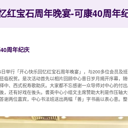
忆红宝石周年晚宴-可康40周年
40周年纪庆
15日举行「开心快乐回忆红宝石周年晚宴」，与200多位会员
临祝贺。是次活动首先以相片回顾中心昔日岁月揭开序幕，随後编织
绎中、西式祝寿歌助庆。大家都不忘感谢一众导师对中心的付出。
後，还有好戏在後头。耆英中心小组文主席赞助大利是作压轴大
答谢两位嘉宾，中心书法班送出两幅「善」字书画以表心意。整