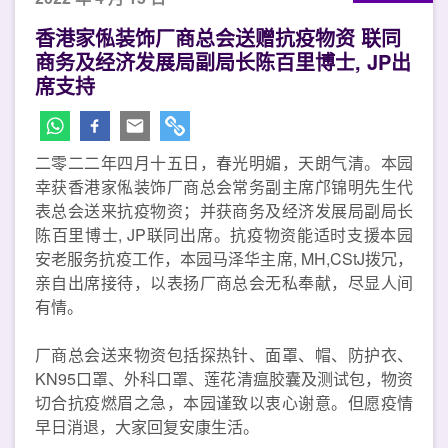
香港家俬装饰厂商总会送赠抗疫物资 联同
商务及经济发展局副局长陈百里博士, JP出
席支持
二零二二年四月十五日，春光明媚，天朗气清。本园
幸获香港家俬装饰厂商总会常务副主席邝锦明先生代
表总会送来抗疫物资；并获商务及经济发展局副局长
陈百里博士, JP联同出席。抗疫物资能适时支援本园
安老服务抗疫工作，本园马泽华主席, MH,CStJ拨冗，
亲自出席接待，以表扬厂商总会无私奉献，尽显人间
有情。
厂商总会送来物资包括探热针、面罩、帽、防护衣、
KN95口罩、外科口罩、莲花清瘟胶囊及测试包，物资
切合抗疫燃眉之急，本园谨致以衷心谢意。但愿疫情
早日消退，大家回复安康生活。