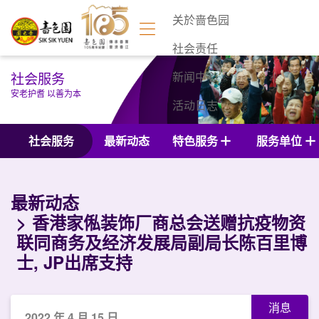
关於啬色园
社会责任
社会服务
新闻中心
安老护耆 以善为本
活动日志
联络我们
社会服务
最新动态
特色服务
服务单位
最新动态
香港家俬装饰厂商总会送赠抗疫物资
联同商务及经济发展局副局长陈百里博
士, JP出席支持
消息
2022 年 4 月 15 日