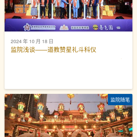
2024 年 10 月 18 日
监院浅谈——道教赞星礼斗科仪
监院随笔