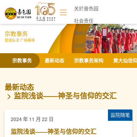
关於啬色园
社会责任
宗教事务
新闻中心
宣道弘法 广结善缘
活动日志
联络我们
宗教事务
最新动态
宗教事务架构
黄大仙信
最新动态
监院浅谈——神圣与信仰的交汇
监院随笔
2024 年 11 月 22 日
监院浅谈——神圣与信仰的交汇