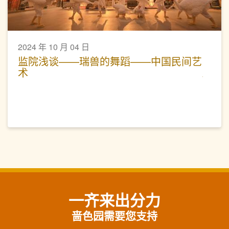
2024 年 10 月 04 日
监院浅谈——瑞兽的舞蹈——中国民间艺
术
一齐来出分力
啬色园需要您支持