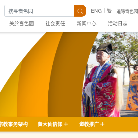
搜寻关键字
搜寻
ENG
繁
追踪啬色园
关於啬色园
社会责任
新闻中心
活动日志
宗教事务架构
黄大仙信仰
道教推广