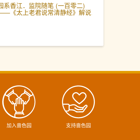
园系香江．监院随笔 (一百零二)
——《太上老君说常清静经》解说
加入啬色园
支持啬色园