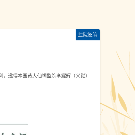
监院随笔
系列，邀得本园黄大仙祠监院李耀辉（义觉）