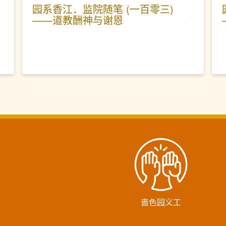
园系香江．监院随笔 (一百零三)
——道教酬神与谢恩
啬色园义工