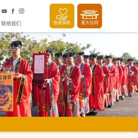
慈善捐款
黃大仙祠
联络我们