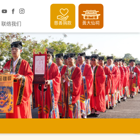
慈善捐款
黃大仙祠
联络我们