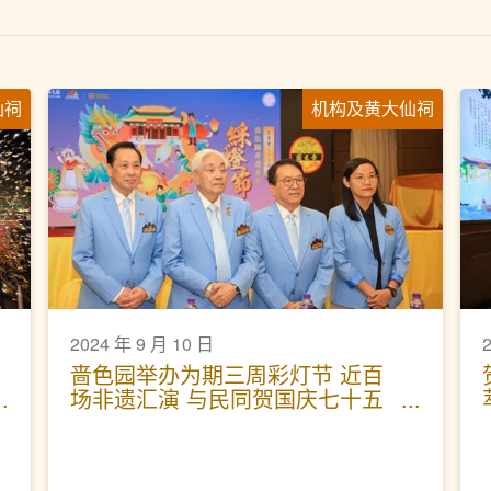
仙祠
机构及黄大仙祠
2024 年 9 月 10 日
啬色园举办为期三周彩灯节 近百
场非遗汇演 与民同贺国庆七十五
周年