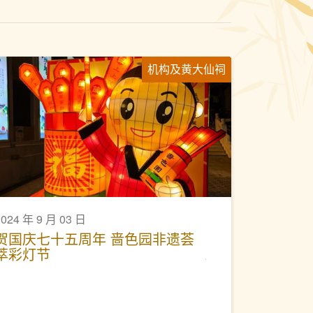
机构及黄大仙祠
2024 年 9 月 03 日
贺国庆七十五周年 啬色园非遗荟
萃彩灯节