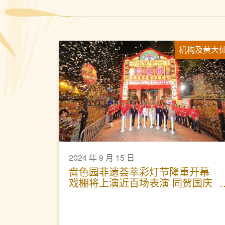
机构及黄大
2024 年 9 月 15 日
啬色园非遗荟萃彩灯节隆重开幕
戏棚将上演近百场表演 同贺国庆
七十五周年