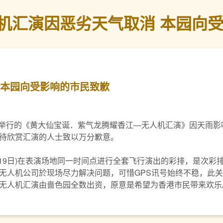
机汇演因恶劣天气取消 本园向
 本园向受影响的市民致歉
日)於湾仔举行的《黄大仙宝诞．紫气龙腾耀香江—无人机汇演》因天
待欣赏汇演的人士致以万分歉意。
19日)在表演场地同一时间点进行全套飞行演出的彩排，是次彩
无人机公司於现场尽力解决问题，可惜GPS讯号始终不稳，此
无人机汇演由啬色园全数出资，原意是希望为香港市民带来欢乐