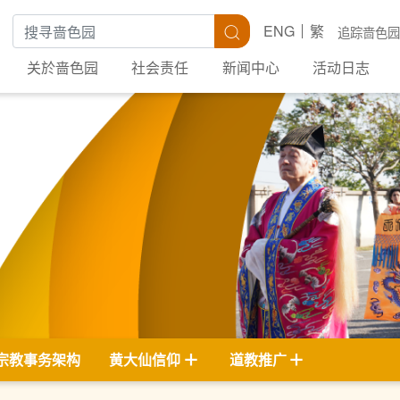
搜寻关键字
搜寻
ENG
繁
追踪啬色园
关於啬色园
社会责任
新闻中心
活动日志
宗教事务架构
黄大仙信仰
道教推广