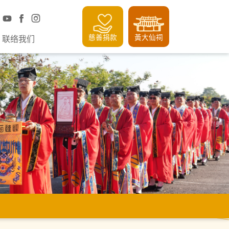
慈善捐款
黃大仙祠
联络我们