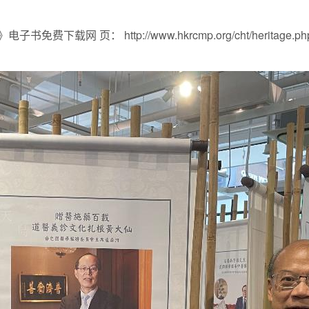
载网 页： http://www.hkrcmp.org/cht/heritage.ph