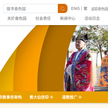
搜寻关键字
搜寻
ENG
繁
追踪啬色园
关於啬色园
社会责任
新闻中心
活动日志
宗教事务架构
黄大仙信仰
道教推广