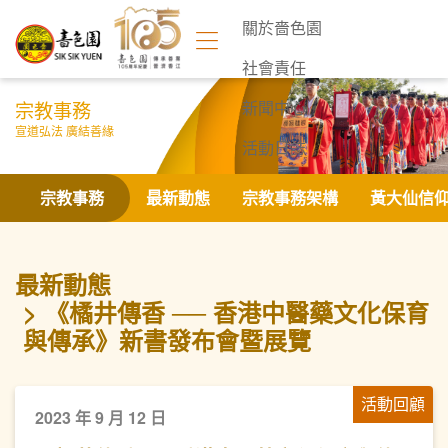
關於嗇色園
社會責任
宗教事務
新聞中心
宣道弘法 廣結善緣
活動日誌
聯絡我們
宗教事務
最新動態
宗教事務架構
黃大仙信
最新動態
《橘井傳香 ── 香港中醫藥文化保育
與傳承》新書發布會暨展覽
活動回顧
2023 年 9 月 12 日