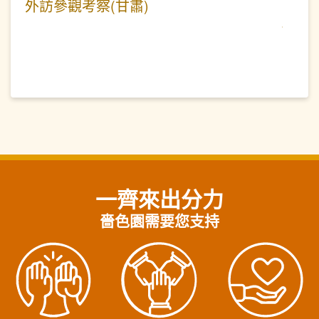
外訪參觀考察(甘肅)
一齊來出分力
嗇色園需要您支持