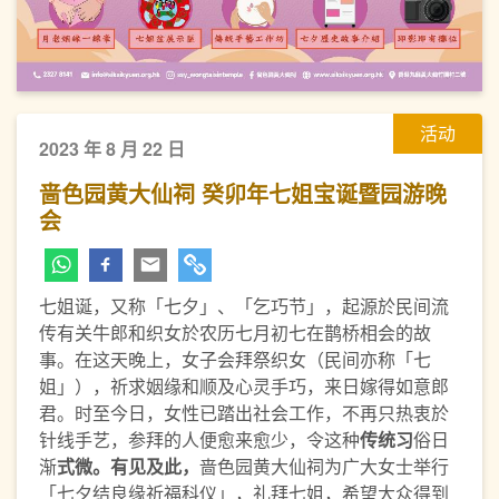
活动
2023 年 8 月 22 日
啬色园黄大仙祠 癸卯年七姐宝诞暨园游晚
会
七姐诞，又称「七夕」、「乞巧节」，起源於民间流
传有关牛郎和织女於农历七月初七在鹊桥相会的故
事。在这天晚上，女子会拜祭织女（民间亦称「七
姐」），祈求姻缘和顺及心灵手巧，来日嫁得如意郎
君。时至今日，女性已踏出社会工作，不再只热衷於
针线手艺，参拜的人便愈来愈少，令这种
传统习
俗日
渐
式微。有见及此，
啬色园黄大仙祠为广大女士举行
「七夕结良缘祈福科仪」，礼拜七姐，希望大众得到