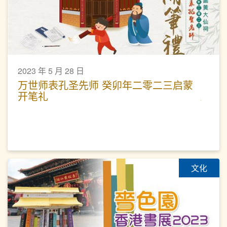
2023 年 5 月 28 日
万世师表孔圣先师 癸卯年二零二三启蒙
开笔礼
文化