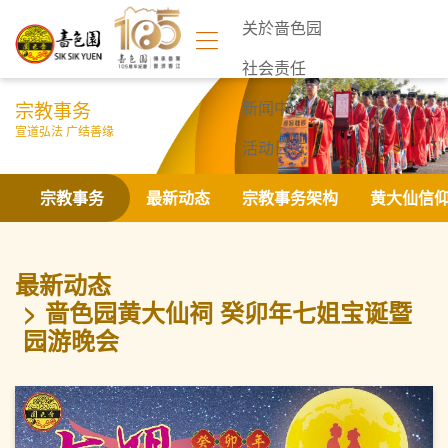
关於啬色园
社会责任
宗教事务
新闻中心
宣道弘法 广结善缘
活动日志
联络我们
宗教事务
最新动态
宗教事务架构
黄大仙信
最新动态
啬色园黄大仙祠 癸卯年七姐宝诞暨
园游晚会