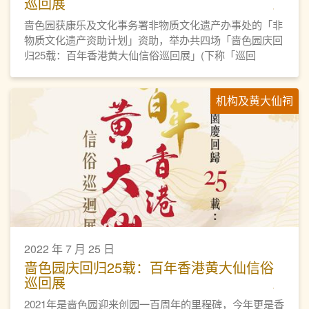
巡回展
啬色园获康乐及文化事务署非物质文化遗产办事处的「非
物质文化遗产资助计划」资助，举办共四场「啬色园庆回
归25载：百年香港黄大仙信俗巡回展」(下称「巡回
展」)，与众同贺回归25载之余，也贯彻推广黄大仙信俗
的宗旨。
机构及黄大仙祠
2022 年 7 月 25 日
啬色园庆回归25载：百年香港黄大仙信俗
巡回展
2021年是啬色园迎来创园一百周年的里程碑，今年更是香