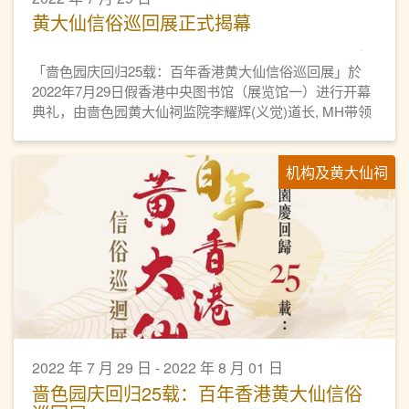
黄大仙信俗巡回展正式揭幕
「啬色园庆回归25载：百年香港黄大仙信俗巡回展」於
2022年7月29日假香港中央图书馆（展览馆一）进行开幕
典礼，由啬色园黄大仙祠监院李耀辉(义觉)道长, MH带领
一众董事会成员亲临剪彩，正式为巡回展揭开序幕。
机构及黄大仙祠
2022 年 7 月 29 日 - 2022 年 8 月 01 日
啬色园庆回归25载：百年香港黄大仙信俗