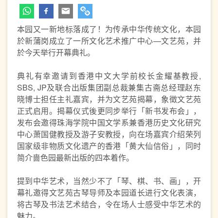
本园又一新地标落成了！为传承中华传统文化，本园
於新蒲岗成立了一所文化艺术推广中心—文艺苑，并
於今天举行开幕典礼。
典礼有幸邀请到香港中文大学前校长金耀基教授,
SBS, JP及联合出版集团副总裁兼集古斋总经理赵东
晓博士担任主礼嘉宾，并为文艺苑揭幕，象徵文艺苑
正式启用。揭幕仪式後更同步举行「新书发布会」，
发布会邀得珠海学院中国文学系兼香港历史文化研究
中心萧国健教授及游子安教授，向在场嘉宾介绍荣列
国家级非物质文化遗产的香港「黄大仙信俗」，同时
简介啬色园最新出版的四本着作。
提到中华艺术，当然少不了「琴、棋、书、画」，开
幕礼邀得文艺苑古琴导师及本园道长进行文化表演，
将古琴及书法艺术结合，令在场人士感受中华艺术的
魅力。