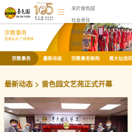
关於啬色园
社会责任
宗教事务
新闻中心
宣道弘法 广结善缘
活动日志
联络我们
宗教事务
最新动态
宗教事务架构
黄大仙信
最新动态
啬色园文艺苑正式开幕