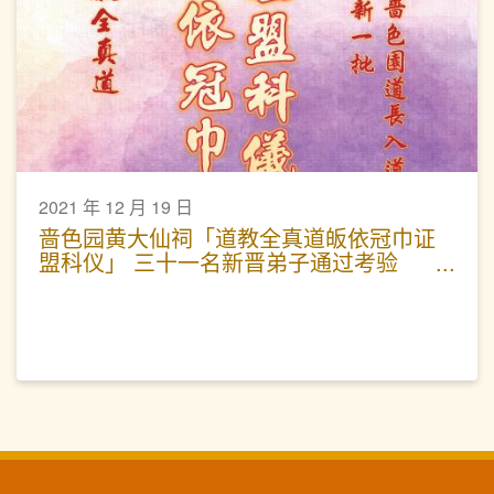
2021 年 12 月 19 日
啬色园黄大仙祠「道教全真道皈依冠巾证
盟科仪」 三十一名新晋弟子通过考验
正式成为普宜坛弟子