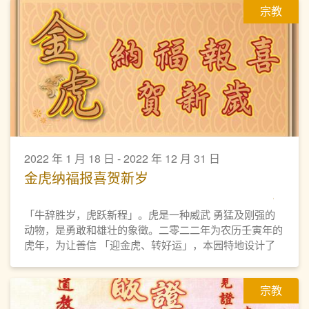
宗教
2022 年 1 月 18 日 - 2022 年 12 月 31 日
金虎纳福报喜贺新岁
「牛辞胜岁，虎跃新程」。虎是一种威武 勇猛及刚强的
动物，是勇敢和雄壮的象徵。二零二二年为农历壬寅年的
虎年，为让善信 「迎金虎、转好运」，本园特地设计了
一座 精美的「金虎纳福报喜」摆设，以供众善信 认领，
迎春接福好运来。 「金虎纳福报喜」摆设，经高功法师
宗教
诵经、 洒净， 欢迎善信将「金虎」迎回家中， 为新一年
虎年带来健康幸福，如意吉祥。