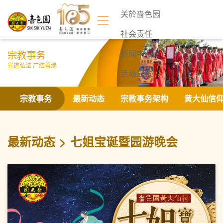
关於啬色园
社会责任
宗教事务
新闻中心
宣道弘法 广结善缘
活动日志
联络我们
宗教事务
最新动态
宗教事务架构
黄大仙信
最新动态
七姐宝诞暨园游晚会