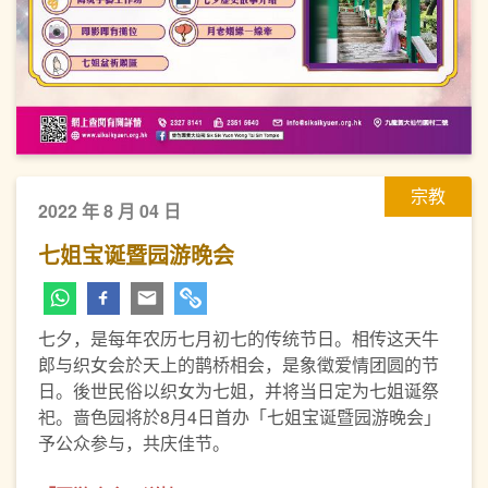
宗教
2022 年 8 月 04 日
七姐宝诞暨园游晚会
七夕，是每年农历七月初七的传统节日。相传这天牛
郎与织女会於天上的鹊桥相会，是象徵爱情团圆的节
日。後世民俗以织女为七姐，并将当日定为七姐诞祭
祀。啬色园将於8月4日首办「七姐宝诞暨园游晚会」
予公众参与，共庆佳节。