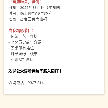
「园游晚会」详情：
日期：2022年8月4日（星期四）
时间：晚上6时至9时30分
地点：啬色园黄大仙祠
当晚精彩节目：
- 传统手艺工作坊
- 七夕历史故事介绍
- 即影即有摊位
- 月老姻缘一线牵
- 七姐盆祈愿区
欢迎公众穿着传统华服入园打卡
查询电话：2327 8141