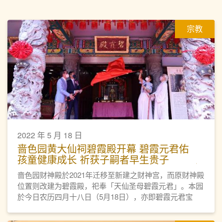
宗教
2022 年 5 月 18 日
啬色园黄大仙祠碧霞殿开幕 碧霞元君佑
孩童健康成长 祈获子嗣者早生贵子
啬色园财神殿於2021年迁移至新建之财神宫，而原财神殿
位置则改建为碧霞殿，祀奉「天仙圣母碧霞元君」。本园
於今日农历四月十八日（5月18日），亦即碧霞元君宝
诞，举行碧霞殿开光科仪及开幕典礼。