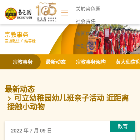
关於啬色园
社会责任
宗教事务
新闻中心
宣道弘法 广结善缘
活动日志
联络我们
宗教事务
最新动态
宗教事务架构
黄大仙信
最新动态
可立幼稚园幼儿班亲子活动 近距离
接触小动物
教育
2022 年 7 月 09 日