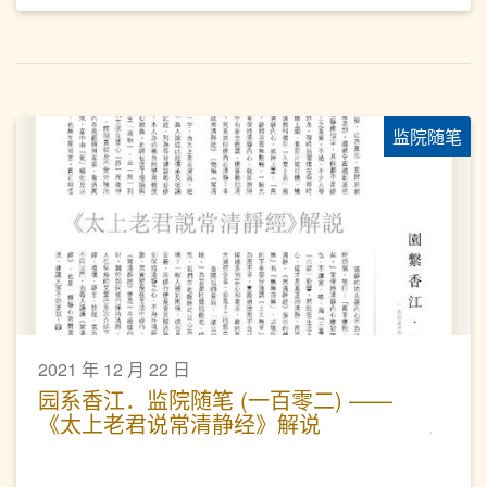
监院随笔
2021 年 12 月 22 日
园系香江．监院随笔 (一百零二) ——
《太上老君说常清静经》解说