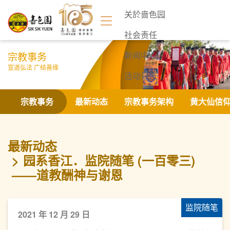
关於啬色园
社会责任
宗教事务
新闻中心
宣道弘法 广结善缘
活动日志
联络我们
宗教事务
最新动态
宗教事务架构
黄大仙信
最新动态
园系香江．监院随笔 (一百零三)
——道教酬神与谢恩
监院随笔
2021 年 12 月 29 日