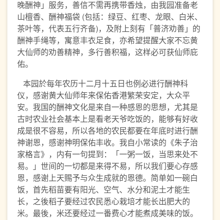
晚酬神」服务，善信不需再携带香烛，由我园准备老
山檀香、酬神福袋 (包括：绿豆、红枣、龙眼、白米、
茶叶等，代表五行齐备)，及附上刻有「普济劝善」的
酬神手绳等，寓意丰衣足食，亦希望提醒大家不忘黄
大仙师的劝善精神，多行善积福，这样必可获仙师庇
佑。
本园於每年农历十二月十五日也例必进行酬神科
仪，感谢黄大仙师年来保佑香港繁荣安定，大众平
安。我国的酬神文化是来自一种感恩的思想，尤其是
古时农业社会基本上是看老天爷吃饭的，能够有好收
成是很不容易，所以各地的农民都要在年底时进行酬
神谢恩，感谢神明保佑丰收。我自小常读的《朱子治
家格言》，内有一句提到：「一粥一饭，当思来处不
易。」世间的一切都是来得不易，所以我们要心存感
恩，感谢上天赐予与众生成就的恩德。简单如一碗白
饭，首先稻苗要有阳光、空气、水分和泥土才能生
长，之後稻子要经过农民悉心栽培才能长出肥大的
米。最後，米还要经过一番费心才能煮成美味的饭。