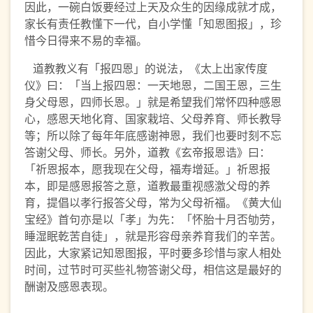
因此，一碗白饭要经过上天及众生的因缘成就才成，
家长有责任教懂下一代，自小学懂「知恩图报」，珍
惜今日得来不易的幸福。
道教教义有「报四恩」的说法，《太上出家传度
仪》曰：「当上报四恩：一天地恩，二国王恩，三生
身父母恩，四师长恩。」就是希望我们常怀四种感恩
心，感恩天地化育、国家栽培、父母养育、师长教导
等；所以除了每年年底感谢神恩，我们也要时刻不忘
答谢父母、师长。另外，道教《玄帝报恩诰》曰：
「祈恩报本，愿我现在父母，福寿增延。」祈恩报
本，即是感恩报答之意，道教最重视感激父母的养
育，提倡以孝行报答父母，常为父母祈福。《黄大仙
宝经》首句亦是以「孝」为先：「怀胎十月否劬劳，
睡湿眠乾苦自徒」，就是形容母亲养育我们的辛苦。
因此，大家紧记知恩图报，平时要多珍惜与家人相处
时间，过节时可买些礼物答谢父母，相信这是最好的
酬谢及感恩表现。