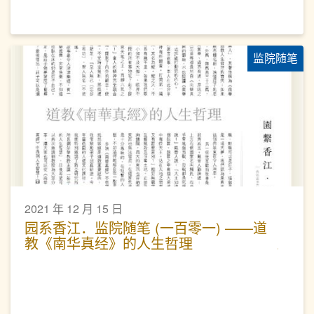
监院随笔
2021 年 12 月 15 日
园系香江．监院随笔 (一百零一) ——道
教《南华真经》的人生哲理