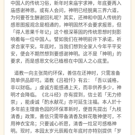
中国人的传统习俗，新年时来庙宇求神，年底要再入
庙感谢神恩。或有人会问，神明已经脱离三界六道，
为何要苍生酬谢回礼呢？其实，还神和中国人传统的
感恩图报观念是相通的，神明固然不会要求报恩，但
「得人恩果千年记」这个根深蒂固的传统思想时刻影
响着每一位中国人。譬如我们在神明前许下承诺，祈
求合家平安。年底时，当我们想到全家人今年平平安
安，便会不期然想到要感谢神明。这不是「神明」的
要求，而是感恩文化已植根在中国人之心底里。
道教一向主张简约环保，善信在还神时，只需准备
简单供品即可。道教《吕祖忏》有云：「吾以诚格，
非以财临。」虔诚方能感通上天，而非供养多少，神
明才会降临。《北斗经》亦有提到，信士若「无力修
崇」，能虔诚「酌水献花」亦可延生注福。本人於十
多年前主理啬色园的环保革新时，便首先提出「九枝
清香」政策，善信只需带备清香及鲜花敬神便可，不
用神衣宝帛；只要诚心祈愿，清香一炷足可感格神
明。现时，本园太岁元辰殿在年底时亦特别提供「岁