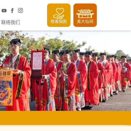
慈善捐款
黃大仙祠
联络我们