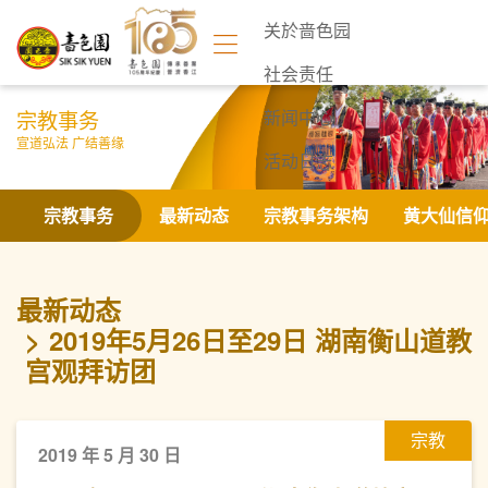
关於啬色园
社会责任
宗教事务
新闻中心
宣道弘法 广结善缘
活动日志
联络我们
宗教事务
最新动态
宗教事务架构
黄大仙信
最新动态
2019年5月26日至29日 湖南衡山道教
宫观拜访团
宗教
2019 年 5 月 30 日