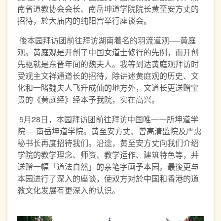
南省道教协会会长、南岳坤道学院院长黄至安方丈的
招待，於大庙内的纯阳宫举行座谈会。
後本园拜访团前往拜访湖南着名的羽流道观──黄庭
观。黄庭观是开创了中国女道士修行的先例，而开创
先驱就是东晋年间的魏夫人。我等到达黄庭观拜访时
受观主文祥通道长的招待，除讲述黄庭观的历史、文
化和一睹魏夫人飞升成仙的地方外，文道长更送赠宝
贵的《黄庭经》经本予我院，实在高兴。
5月28日，本园拜访团前往拜访中国唯一一所坤道学
院──南岳坤道学院。黄至安方丈、曾高清监院及严惠
秘书长再度招待我们。沿途，黄至安方丈向我们介绍
学院的教学理念、师资、教学运作、建筑特色等，并
送赠一幅「道法自然」的亲笔字画予本园。最後更与
本园进行了深入的座谈，使双方对於中国和香港的道
教文化发展有更深入的认识。