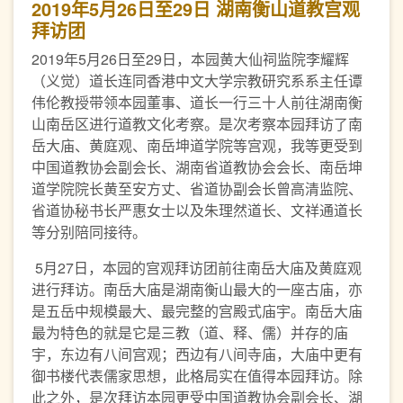
2019年5月26日至29日 湖南衡山道教宫观
拜访团
2019年5月26日至29日，本园黄大仙祠监院李耀辉
（义觉）道长连同香港中文大学宗教研究系系主任谭
伟伦教授带领本园董事、道长一行三十人前往湖南衡
山南岳区进行道教文化考察。是次考察本园拜访了南
岳大庙、黄庭观、南岳坤道学院等宫观，我等更受到
中国道教协会副会长、湖南省道教协会会长、南岳坤
道学院院长黄至安方丈、省道协副会长曾高清监院、
省道协秘书长严惠女士以及朱理然道长、文祥通道长
等分别陪同接待。
5月27日，本园的宫观拜访团前往南岳大庙及黄庭观
进行拜访。南岳大庙是湖南衡山最大的一座古庙，亦
是五岳中规模最大、最完整的宫殿式庙宇。南岳大庙
最为特色的就是它是三教（道、释、儒）并存的庙
宇，东边有八间宫观；西边有八间寺庙，大庙中更有
御书楼代表儒家思想，此格局实在值得本园拜访。除
此之外，是次拜访本园更受中国道教协会副会长、湖