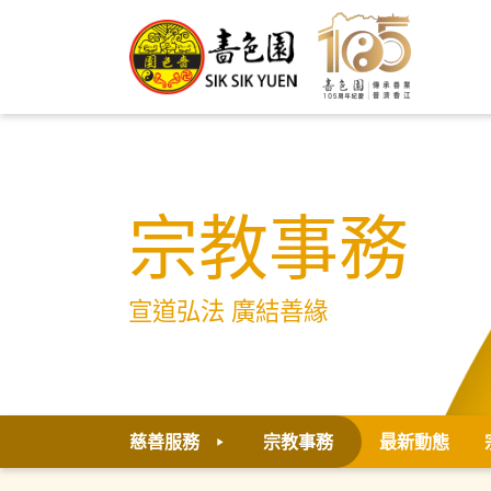
宗教事務
宣道弘法 廣結善緣
慈善服務
宗教事務
最新動態