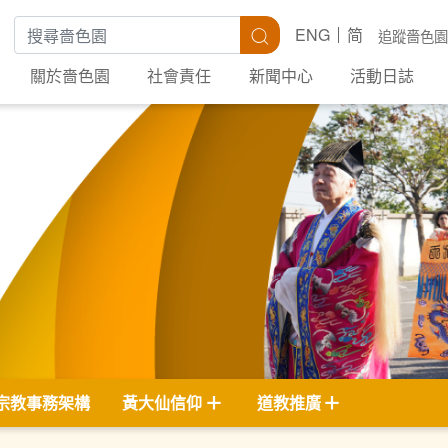
搜尋關鍵字
搜尋
ENG
简
追蹤嗇色園
關於嗇色園
社會責任
新聞中心
活動日誌
宗教事務架構
黃大仙信仰
道教推廣