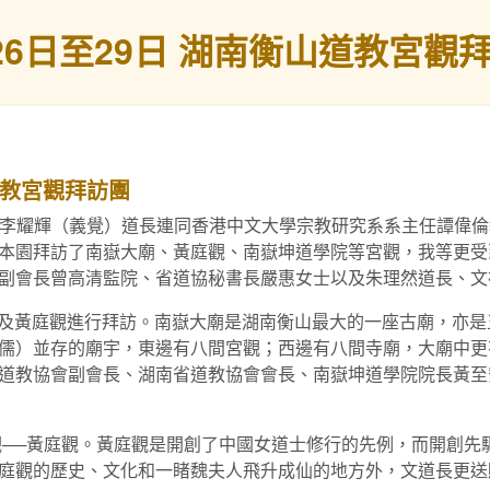
月26日至29日 湖南衡山道教宮觀
山道教宮觀拜訪團
祠監院李耀輝（義覺）道長連同香港中文大學宗教研究系系主任譚
本園拜訪了南嶽大廟、黃庭觀、南嶽坤道學院等宮觀，我等更受
副會長曾高清監院、省道協秘書長嚴惠女士以及朱理然道長、文
廟及黃庭觀進行拜訪。南嶽大廟是湖南衡山最大的一座古廟，亦
儒）並存的廟宇，東邊有八間宮觀；西邊有八間寺廟，大廟中更
道教協會副會長、湖南省道教協會會長、南嶽坤道學院院長黃至
──黃庭觀。黃庭觀是開創了中國女道士修行的先例，而開創先
庭觀的歷史、文化和一睹魏夫人飛升成仙的地方外，文道長更送