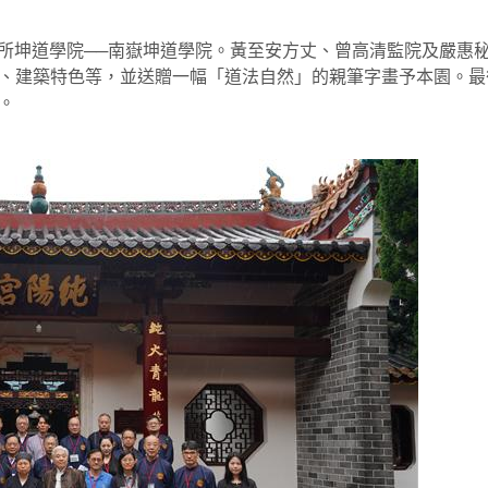
一所坤道學院──南嶽坤道學院。黃至安方丈、曾高清監院及嚴惠
、建築特色等，並送贈一幅「道法自然」的親筆字畫予本園。最
。