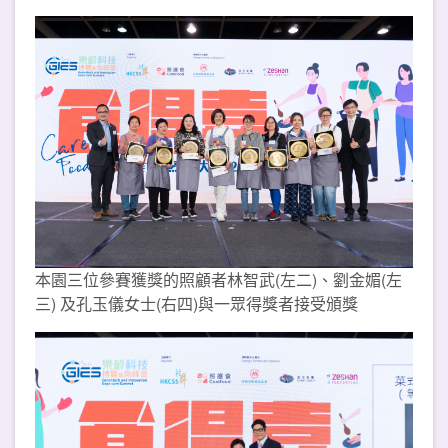
本園三位參賽獲獎的照顧者林智武(左二)、劉金媚(左
三) 及孔玉儀女士(右四)與一眾得獎者接受頒獎