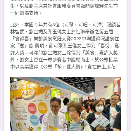
生，以及副主席兼社會服務委員會顧問陳燦輝先生亦
一同到場支持。
此外，本園今年共有3位（可聚、可旺、可澤）照顧者
林智武、劉金媚及孔玉儀女士於社聯舉辦之第五屆
「食得喜」樂齡美食烹飪大賽2023中均獲得照護食住
家「煮」廚 獎項，而可聚孔玉儀女士得到「喜悅」嘉
許大獎。可澤的劉金媚女士除得到「美食」嘉許大奬
外，劉女士更在一眾參賽者中脫穎而出，於公眾投票
中以高票獲得《公眾「摯」愛大獎》! 實在錦上添花!