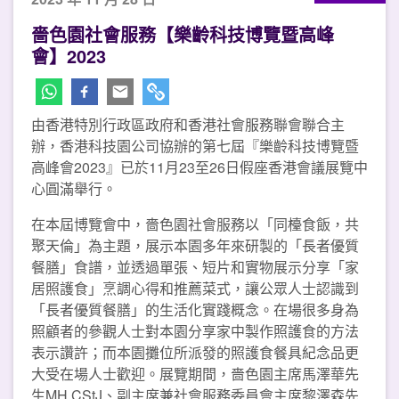
嗇色園社會服務【樂齡科技博覽暨高峰
會】2023
由香港特別行政區政府和香港社會服務聯會聯合主
辦，香港科技園公司協辦的第七屆『樂齡科技博覽暨
高峰會2023』已於11月23至26日假座香港會議展覽中
心圓滿舉行。
在本屆博覽會中，嗇色園社會服務以「同檯食飯，共
聚天倫」為主題，展示本園多年來研製的「長者優質
餐膳」食譜，並透過單張、短片和實物展示分享「家
居照護食」烹調心得和推薦菜式，讓公眾人士認識到
「長者優質餐膳」的生活化實踐概念。在場很多身為
照顧者的參觀人士對本園分享家中製作照護食的方法
表示讚許；而本園攤位所派發的照護食餐具紀念品更
大受在場人士歡迎。展覽期間，嗇色園主席馬澤華先
生MH,CStJ、副主席兼社會服務委員會主席黎澤森先