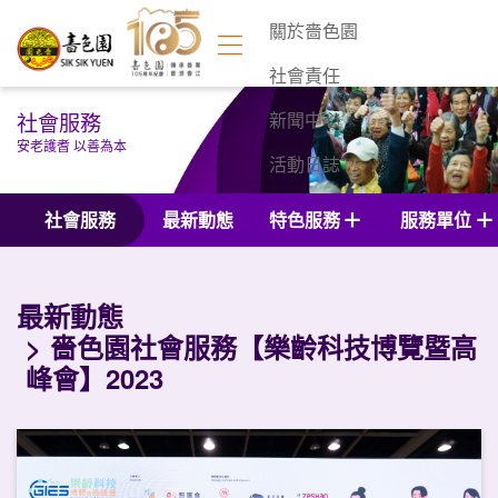
關於嗇色園
社會責任
社會服務
新聞中心
安老護耆 以善為本
活動日誌
聯絡我們
社會服務
最新動態
特色服務
服務單位
最新動態
嗇色園社會服務【樂齡科技博覽暨高
峰會】2023