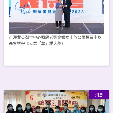
可澤耆英鄰舍中心照顧者劉金媚女士於公眾投票中以
高票獲得《公眾「摯」愛大獎》
消息