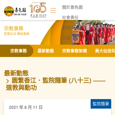
關於嗇色園
社會責任
宗教事務
新聞中心
宣道弘法 廣結善緣
活動日誌
聯絡我們
宗教事務
最新動態
宗教事務架構
黃大仙信
最新動態
園繫香江．監院隨筆 (八十三) ——
道教與動功
監院隨筆
2021 年 8 月 11 日