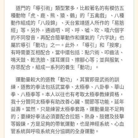
道門的「導引術」類型繁多，比較著名的有模仿五
種動物「虎、鹿、熊、猿、鶴」的「五禽戲」、八種
動作組成的「八段錦」、天台紫靖道人所作的「易筋
經」等。另外，通過呬、呵、呼、噓、吹、嘻六個字
的不同發音，再配合簡單動作和運氣的「六字訣」也
屬於導引「動功」之一。此外，「導引」和「按摩」
有時需要互相配合，當中還包括：點穴術、叩齒法、
鳴天鼓、乾洗臉、揉耳運目、擦腳心等；並與服氣、
存思配合，組成一系列的養生「動功」。
運動量較大的道教「動功」，其實即是武術的訓
練，道教的拳法包括武當拳、太極拳、八卦拳、華山
拳、八極拳等。本人以往也有考取太極拳教練資格，
我十分贊同太極拳有助改善心臟、關節等功能，延年
益壽。當然，只是練習太極拳套路，運動量是不足夠
的；要練好拳法必須要配合拉筋、熱身、肢體及技擊
等鍛鍊，方是足夠的帶氧運動，也是神經系統、心血
管系統與呼吸系統充分協調的全身運動。