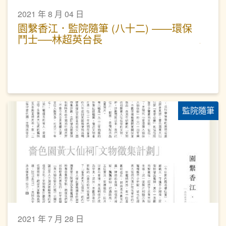
2021 年 8 月 04 日
園繫香江．監院隨筆 (八十二) ——環保
鬥士──林超英台長
監院隨筆
2021 年 7 月 28 日