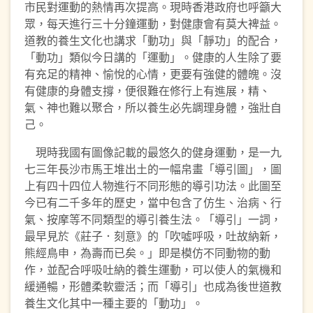
市民對運動的熱情再次提高。現時香港政府也呼籲大
眾，每天進行三十分鐘運動，對健康會有莫大裨益。
道教的養生文化也講求「動功」與「靜功」的配合，
「動功」類似今日講的「運動」。健康的人生除了要
有充足的精神、愉悅的心情，更要有強健的體魄。沒
有健康的身體支撐，便很難在修行上有進展，精、
氣、神也難以聚合，所以養生必先調理身體，強壯自
己。
現時我國有圖像記載的最悠久的健身運動，是一九
七三年長沙市馬王堆出土的一幅帛畫「導引圖」，圖
上有四十四位人物進行不同形態的導引功法。此圖至
今已有二千多年的歷史，當中包含了仿生、治病、行
氣、按摩等不同類型的導引養生法。「導引」一詞，
最早見於《莊子．刻意》的「吹噓呼吸，吐故納新，
熊經鳥申，為壽而已矣。」即是模仿不同動物的動
作，並配合呼吸吐納的養生運動，可以使人的氣機和
緩通暢，形體柔軟靈活；而「導引」也成為後世道教
養生文化其中一種主要的「動功」。