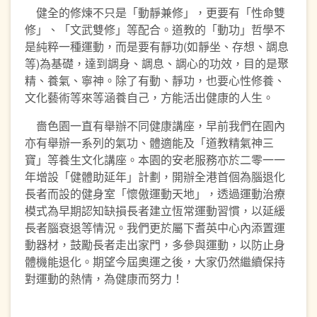
健全的修煉不只是「動靜兼修」，更要有「性命雙
修」、「文武雙修」等配合。道教的「動功」哲學不
是純粹一種運動，而是要有靜功(如靜坐、存想、調息
等)為基礎，達到調身、調息、調心的功效，目的是聚
精、養氣、寧神。除了有動、靜功，也要心性修養、
文化藝術等來等涵養自己，方能活出健康的人生。
嗇色園一直有舉辦不同健康講座，早前我們在園內
亦有舉辦一系列的氣功、體適能及「道教精氣神三
寶」等養生文化講座。本園的安老服務亦於二零一一
年增設「健體助延年」計劃，開辦全港首個為腦退化
長者而設的健身室「懷傲運動天地」，透過運動治療
模式為早期認知缺損長者建立恆常運動習慣，以延緩
長者腦衰退等情況。我們更於屬下耆英中心內添置運
動器材，鼓勵長者走出家門，多參與運動，以防止身
體機能退化。期望今屆奧運之後，大家仍然繼續保持
對運動的熱情，為健康而努力！