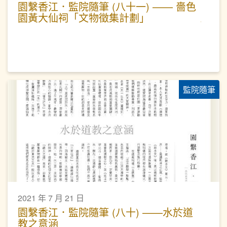
園繫香江．監院隨筆 (八十一) —— 嗇色
園黃大仙祠「文物徵集計劃」
監院隨筆
2021 年 7 月 21 日
園繫香江．監院隨筆 (八十) ——水於道
教之意涵