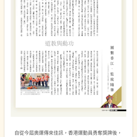
自從今屆奧運傳來佳訊，香港運動員勇奪獎牌後，