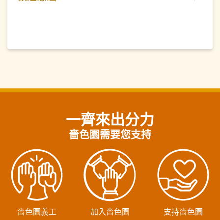
一齊來出分力
嗇色園需要您支持
嗇色園義工
加入嗇色園
支持嗇色園