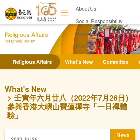
About Us
Social Responsibility
Religious Affairs
News
Preaching Taoism
Events
Contact Us
Religious Affairs
What's New
Committee
What's New
壬寅年六月廿八（2022年7月26日）
參與香港大嶼山寶蓮禪寺「一日禪體
驗」
News
2022 Jul 26