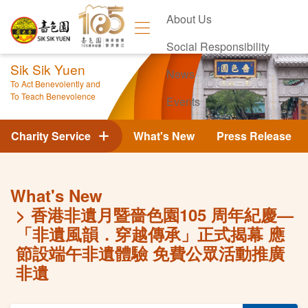
About Us
Social Responsibility
Sik Sik Yuen
News
To Act Benevolently and
To Teach Benevolence
Events
Contact Us
Charity Service
What's New
Press Release
What's New
香港非遺月暨嗇色園105 周年紀慶—
「非遺風韻．穿越傳承」正式揭幕 應
節設端午非遺體驗 免費公眾活動推廣
非遺