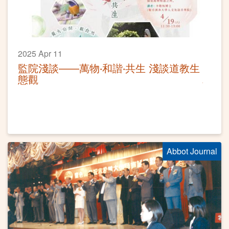
2025 Apr 11
監院淺談——萬物‧和諧‧共生 淺談道教生
態觀
Abbot Journal